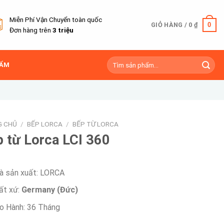
Miễn Phí Vận Chuyển toàn quốc
0
GIỎ HÀNG /
0
₫
Đơn hàng trên
3 triệu
Tìm
HẨM
kiếm:
G CHỦ
/
BẾP LORCA
/
BẾP TỪ LORCA
 từ Lorca LCI 360
à sản xuất: LORCA
ất xứ:
Germany (Đức)
o Hành: 36 Tháng