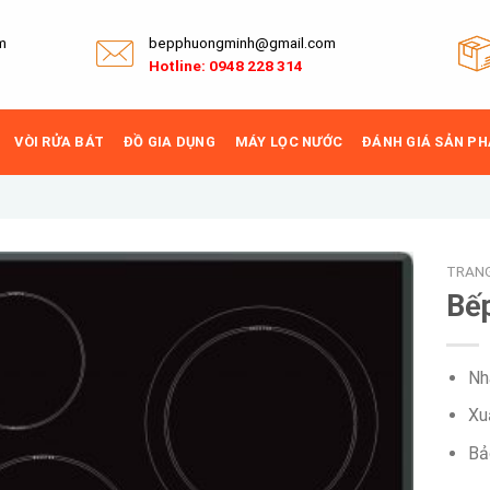
m
bepphuongminh@gmail.com
Hotline: 0948 228 314
VÒI RỬA BÁT
ĐỒ GIA DỤNG
MÁY LỌC NƯỚC
ĐÁNH GIÁ SẢN P
TRAN
Bếp
Add to
Nh
wishlist
Xu
Bả