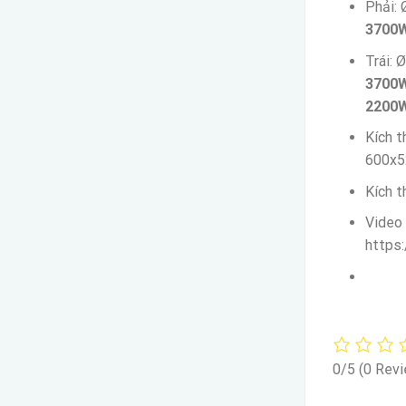
Phải:
3700
Trái:
3700
2200
Kích t
600x
Kích 
Video
https
0/5
(0 Rev