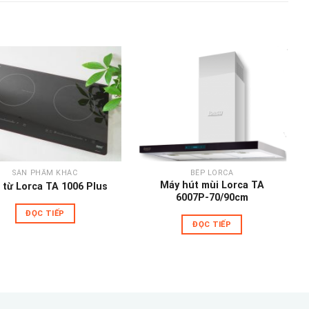
Add to
Add to
wishlist
wishlist
SẢN PHẨM KHÁC
BẾP LORCA
Máy hút mùi Lorca TA
 từ Lorca TA 1006 Plus
6007P-70/90cm
ĐỌC TIẾP
ĐỌC TIẾP