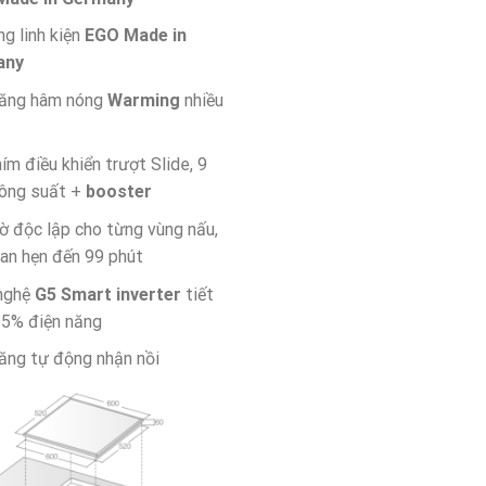
g linh kiện
EGO
Made in
any
năng hâm nóng
Warming
nhiều
ím điều khiển trượt Slide, 9
ông suất +
booster
ờ độc lập cho từng vùng nấu,
ian hẹn đến 99 phút
nghệ
G5 Smart inverter
tiết
35% điện năng
ăng tự động nhận nồi