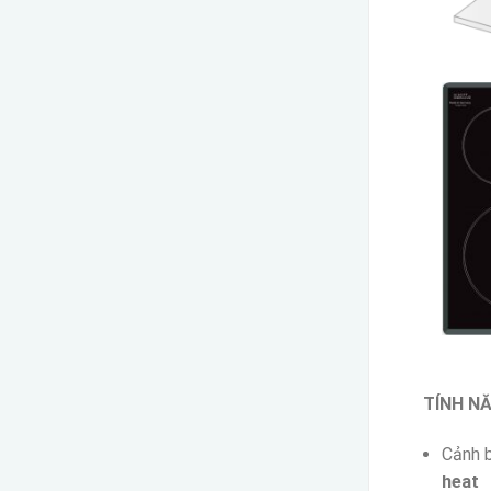
TÍNH N
Cảnh b
heat