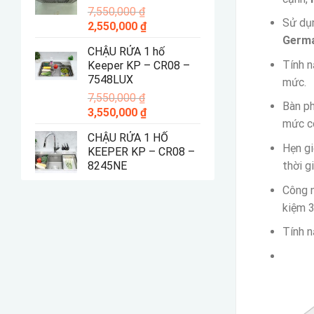
7,550,000
₫
4,550,000 ₫.
Sử dụn
Giá
Giá
2,550,000
₫
gốc
hiện
Germ
CHẬU RỬA 1 hố
là:
tại
Tính 
Keeper KP – CR08 –
7,550,000 ₫.
là:
7548LUX
mức.
2,550,000 ₫.
7,550,000
₫
Bàn ph
Giá
Giá
3,550,000
₫
mức c
gốc
hiện
CHẬU RỬA 1 HỐ
là:
tại
Hẹn gi
KEEPER KP – CR08 –
7,550,000 ₫.
là:
thời g
8245NE
3,550,000 ₫.
Công 
kiệm 
Tính n