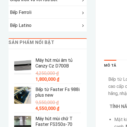
Bếp Ferroli
Bếp Latino
SẢN PHẨM NỔI BẬT
Máy hút mùi âm tủ
MÔ TẢ
Canzy Cz D700B
4,250,000
₫
Giá
Giá
Bếp từ Lo
1,800,000
₫
gốc
hiện
cao cấp 
Bếp từ Faster Fs 988i
là:
tại
hãng, nhậ
plus new
4,250,000 ₫.
là:
9,550,000
₫
1,800,000 ₫.
TÍNH N
Giá
Giá
4,550,000
₫
gốc
hiện
Máy hút mùi chữ T
Mặt k
là:
tại
Faster FS350s-70
9,550,000 ₫.
là:
cạnh,