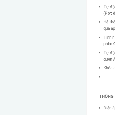
Tự độn
(
Pot 
Hệ thố
quá á
Tính n
phím
Tự độn
quên
Khóa a
THÔNG 
Điện á