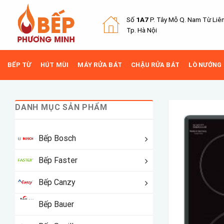
Skip
to
Số
1A7
P. Tây Mỗ Q.
Nam Từ Liê
content
Tp. Hà Nội
BẾP TỪ
HÚT MÙI
MÁY RỬA BÁT
CHẬU RỬA BÁT
LÒ NƯỚNG
DANH MỤC SẢN PHẨM
Bếp Bosch
Bếp Faster
Bếp Canzy
Bếp Bauer