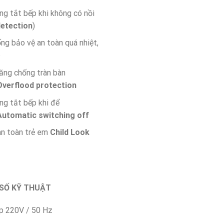
g tắt bếp khi không có nồi
detection
)
ng bảo vệ an toàn quá nhiệt,
p
ăng chống tràn bàn
Overflood protection
g tắt bếp khi để
Automatic switching off
n toàn trẻ em
Child Look
SỐ KỸ THUẬT
p 220V / 50 Hz