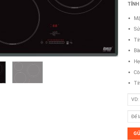
TÍNH
Mặ
Sử
Tí
Bà
Hẹ
Cô
Tí