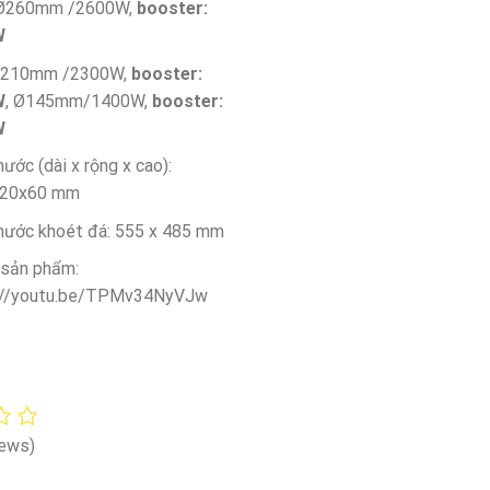
 Ø260mm /2600W,
booster:
W
 Ø210mm /2300W,
booster:
W
, Ø145mm/1400W,
booster:
W
hước (dài x rộng x cao):
520x60 mm
thước khoét đá: 555 x 485 mm
 sản phẩm:
://youtu.be/TPMv34NyVJw
iews)