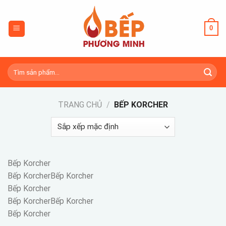
Skip
to
0
content
Tìm
kiếm:
TRANG CHỦ
/
BẾP KORCHER
Bếp Korcher
Bếp KorcherBếp Korcher
Bếp Korcher
Bếp KorcherBếp Korcher
Bếp Korcher