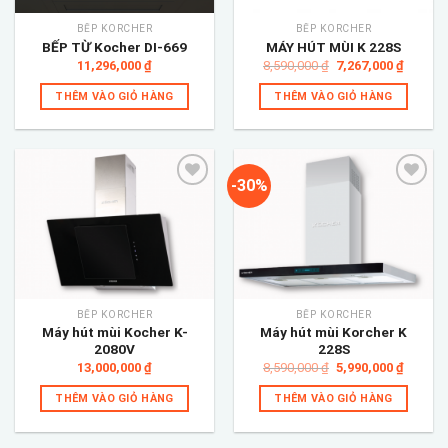
BẾP KORCHER
BẾP KORCHER
BẾP TỪ Kocher DI-669
MÁY HÚT MÙI K 228S
Giá
Giá
11,296,000
₫
8,590,000
₫
7,267,000
₫
gốc
hiện
là:
tại
THÊM VÀO GIỎ HÀNG
THÊM VÀO GIỎ HÀNG
8,590,000 ₫.
là:
7,267,0
-30%
Add to
Add to
wishlist
wishlist
BẾP KORCHER
BẾP KORCHER
Máy hút mùi Kocher K-
Máy hút mùi Korcher K
2080V
228S
Giá
Giá
13,000,000
₫
8,590,000
₫
5,990,000
₫
gốc
hiện
là:
tại
THÊM VÀO GIỎ HÀNG
THÊM VÀO GIỎ HÀNG
8,590,000 ₫.
là:
5,990,0