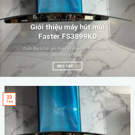
ĐÁNH GIÁ SẢN PHẨM TIN TỨC
Giới thiệu máy hút mùi
Faster FS3899KD
Dưới đây là bài giới thiệu về máy hút mùi Faster FS
3899KD, một sản
ĐỌC TIẾP
→
23
Th4