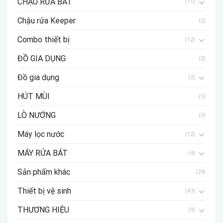
CHẬU RỬA BÁT
(11)
Chậu rửa Keeper
(2)
Combo thiết bị
(12)
ĐỒ GIA DỤNG
(2)
Đồ gia dụng
(2)
HÚT MÙI
(5)
LÒ NƯỚNG
(0)
Máy lọc nước
(12)
MÁY RỬA BÁT
(4)
Sản phẩm khác
(29)
Thiết bị vệ sinh
(43)
THƯƠNG HIỆU
(9)