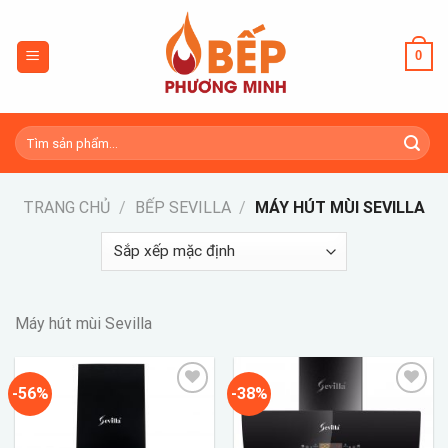
Skip
to
0
content
Tìm
kiếm:
TRANG CHỦ
/
BẾP SEVILLA
/
MÁY HÚT MÙI SEVILLA
Máy hút mùi Sevilla
-56%
-38%
Add to
Add to