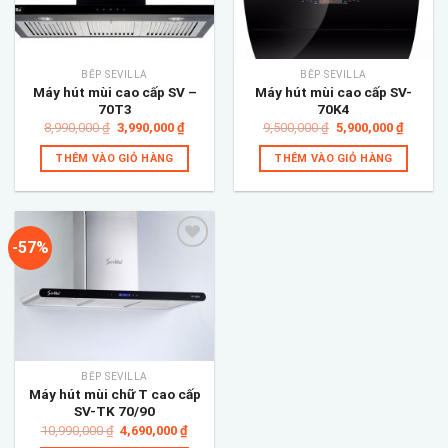
wishlist
wishlist
BẾP SEVILLA
BẾP SEVILLA
Máy hút mùi cao cấp SV –
Máy hút mùi cao cấp SV-
70T3
70K4
Giá
Giá
Giá
Giá
8,990,000
₫
3,990,000
₫
9,500,000
₫
5,900,000
₫
gốc
hiện
gốc
hiện
là:
tại
là:
tại
THÊM VÀO GIỎ HÀNG
THÊM VÀO GIỎ HÀNG
8,990,000 ₫.
là:
9,500,000 ₫.
là:
3,990,000 ₫.
5,900,0
-57%
Add to
wishlist
BẾP SEVILLA
Máy hút mùi chữ T cao cấp
SV-TK 70/90
Giá
Giá
10,990,000
₫
4,690,000
₫
gốc
hiện