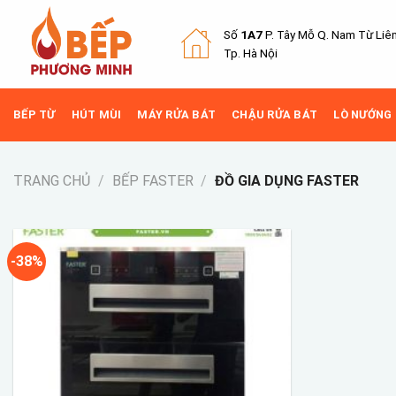
Skip
to
Số
1A7
P. Tây Mỗ Q.
Nam Từ Liê
content
Tp. Hà Nội
BẾP TỪ
HÚT MÙI
MÁY RỬA BÁT
CHẬU RỬA BÁT
LÒ NƯỚNG
TRANG CHỦ
/
BẾP FASTER
/
ĐỒ GIA DỤNG FASTER
-38%
Add to
wishlist