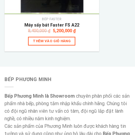
BẾP FASTER
Máy sấy bát Faster FS A22
Giá
Giá
8,400,000
₫
5,200,000
₫
gốc
hiện
là:
tại
THÊM VÀO GIỎ HÀNG
8,400,000 ₫.
là:
5,200,000 ₫.
BẾP PHƯƠNG MINH
Bếp Phương Minh là Showroom
chuyên phân phối các sản
phẩm nhà bếp, phòng tắm nhập khẩu chính hãng. Chúng tôi
có đội ngũ nhân viên tư vấn có tâm, đội ngũ lắp đặt lành
nghề, có nhiều năm kinh nghiệm.
Các sản phẩm của Phương Minh luôn được khách hàng tin
tưởng và sử dụng cũng như ủng hộ lâu dài cho
Bếp Phương