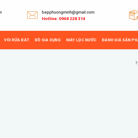
m
bepphuongminh@gmail.com
Hotline: 0948 228 314
VÒI RỬA BÁT
ĐỒ GIA DỤNG
MÁY LỌC NƯỚC
ĐÁNH GIÁ SẢN P
H