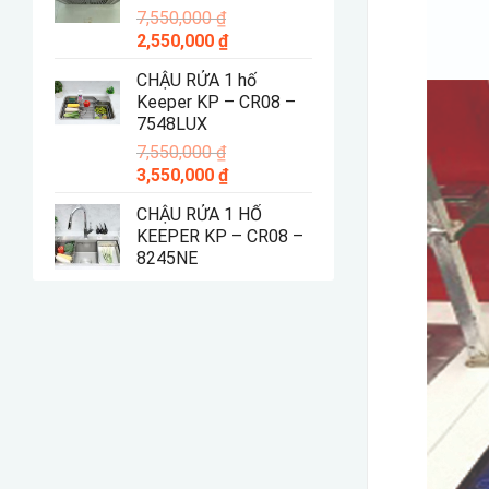
7,550,000
₫
4,550,000 ₫.
Giá
Giá
2,550,000
₫
gốc
hiện
CHẬU RỬA 1 hố
là:
tại
Keeper KP – CR08 –
7,550,000 ₫.
là:
7548LUX
2,550,000 ₫.
7,550,000
₫
Giá
Giá
3,550,000
₫
gốc
hiện
CHẬU RỬA 1 HỐ
là:
tại
KEEPER KP – CR08 –
7,550,000 ₫.
là:
8245NE
3,550,000 ₫.