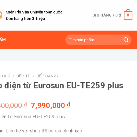
Miễn Phí Vận Chuyển toàn quốc
0
GIỎ HÀNG /
0
₫
Đơn hàng trên
3 triệu
Tìm
HẨM
kiếm:
G CHỦ
/
BẾP TỪ
/
BẾP CANZY
 điện từ Eurosun EU-TE259 plus
Giá
Giá
800,000
₫
7,990,000
₫
gốc
hiện
iện từ Eurosun EU-TE259 plus
là:
tại
10,800,000 ₫.
là:
án: Liên hệ với shop để có giá chính xác
7,990,000 ₫.