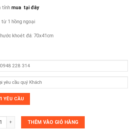
 tỉnh
mua tại đây
 từ 1 hồng ngoại
thước khoét đá: 70x41cm
iện từ Eurosun EU-TE259 plus số lượng
THÊM VÀO GIỎ HÀNG