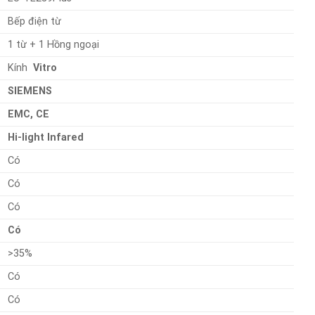
Bếp điện từ
1 từ + 1 Hồng ngoại
Kính
Vitro
SIEMENS
EMC, CE
Hi-light Infared
Có
Có
Có
C
ó
>35%
Có
Có