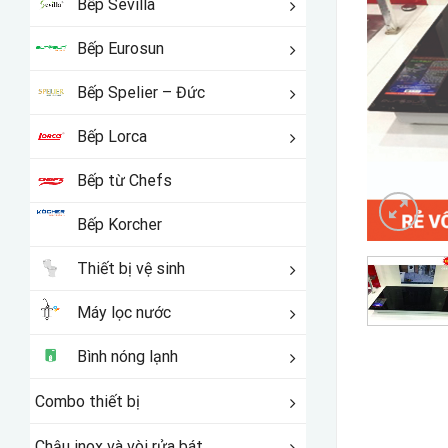
Bếp Sevilla
Bếp Eurosun
Bếp Spelier – Đức
Bếp Lorca
Bếp từ Chefs
Bếp Korcher
Thiết bị vệ sinh
Máy lọc nước
Bình nóng lạnh
Combo thiết bị
Chậu inox và vòi rửa bát