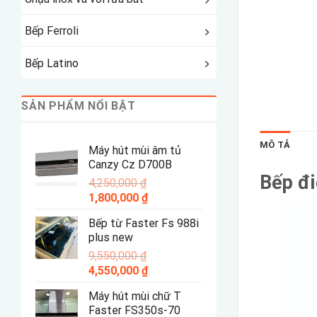
Bếp Ferroli
Bếp Latino
SẢN PHẨM NỔI BẬT
MÔ TẢ
Máy hút mùi âm tủ
Canzy Cz D700B
Bếp đi
4,250,000
₫
Giá
Giá
1,800,000
₫
gốc
hiện
Bếp từ Faster Fs 988i
là:
tại
plus new
4,250,000 ₫.
là:
9,550,000
₫
1,800,000 ₫.
Giá
Giá
4,550,000
₫
gốc
hiện
Máy hút mùi chữ T
là:
tại
Faster FS350s-70
9,550,000 ₫.
là: