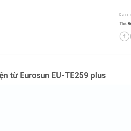
Danh 
Thẻ:
B
ện từ Eurosun EU-TE259 plus