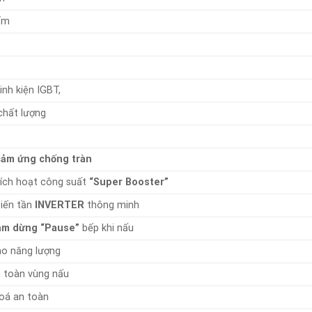
ẩm
nh kiện IGBT,
chất lượng
cảm ứng chống tràn
ích hoạt công suất
“Super Booster”
iến tần
INVERTER
thông minh
m dừng “
Pause”
bếp khi nấu
ao năng lượng
 toàn vùng nấu
oá an toàn