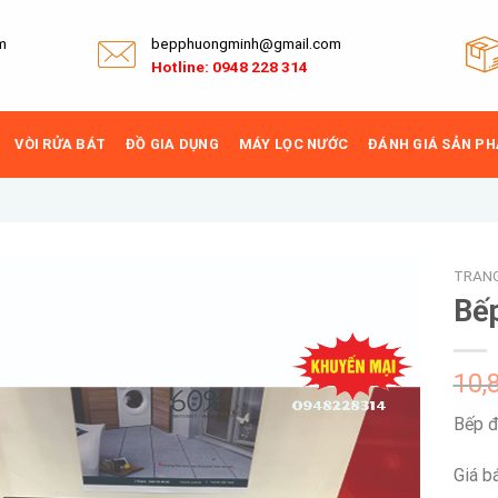
m
bepphuongminh@gmail.com
Hotline: 0948 228 314
VÒI RỬA BÁT
ĐỒ GIA DỤNG
MÁY LỌC NƯỚC
ĐÁNH GIÁ SẢN P
TRAN
Bếp
Add to
10,
wishlist
Bếp đ
Giá b