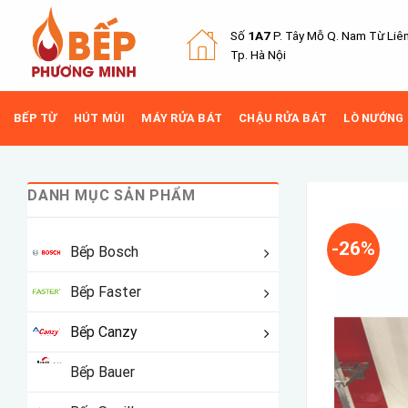
Skip
to
Số
1A7
P. Tây Mỗ Q.
Nam Từ Liê
content
Tp. Hà Nội
BẾP TỪ
HÚT MÙI
MÁY RỬA BÁT
CHẬU RỬA BÁT
LÒ NƯỚNG
DANH MỤC SẢN PHẨM
-26%
Bếp Bosch
Bếp Faster
Bếp Canzy
Bếp Bauer