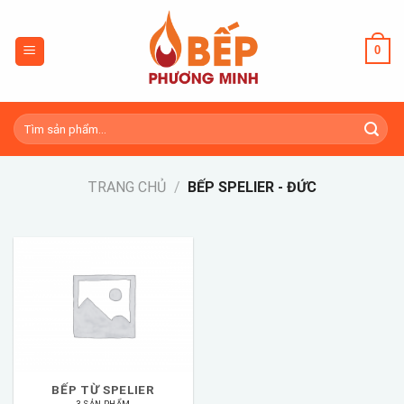
Skip
to
0
content
Tìm
kiếm:
TRANG CHỦ
/
BẾP SPELIER - ĐỨC
BẾP TỪ SPELIER
3 SẢN PHẨM