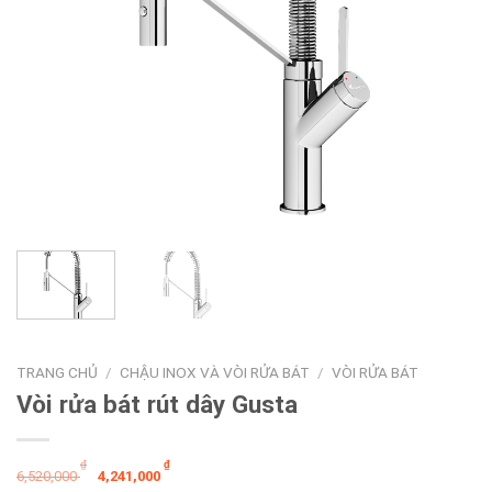
TRANG CHỦ
/
CHẬU INOX VÀ VÒI RỬA BÁT
/
VÒI RỬA BÁT
Vòi rửa bát rút dây Gusta
Giá
Giá
₫
₫
6,520,000
4,241,000