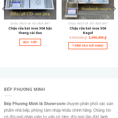
Add to
Add to
wishlist
wishlist
CHẬU INOX VÀ VÒI RỬA BÁT
CHẬU INOX VÀ VÒI RỬA BÁT
Chậu rửa bát inox 304 bậc
Chậu rửa bát inox 304
thang cài dao
Kagol
Giá
Giá
3,590,000
₫
2,090,000
₫
gốc
hiện
ĐỌC TIẾP
là:
tại
THÊM VÀO GIỎ HÀNG
,000 ₫.
3,590,000 ₫.
là:
2,090,0
BẾP PHƯƠNG MINH
Bếp Phương Minh là Showroom
chuyên phân phối các sản
phẩm nhà bếp, phòng tắm nhập khẩu chính hãng. Chúng tôi
có đội ngũ nhân viên tư vấn có tâm, đội ngũ lắp đặt lành