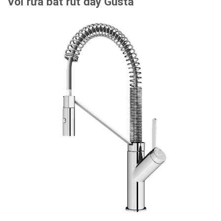
Vòi rửa bát rút dây Gusta