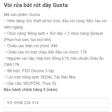
gốc
hiện
Vòi rửa bát rút dây Gusta
là:
tại
6,520,000 ₫.
là:
Mã sản phẩm: Gusta
4,241,000 ₫.
– Hình dáng: Vòi thiết kế bo tròn, đầu vòi cong. Một tay vòi
nằm ngang
– Chức năng: Nóng lạnh + Rút dây + 2 chức năng Sprayer
(Phun hoa sen, tạo bọt khí)
– Chiều cao thân vòi (mm): 445
– Chiều cao từ mặt chậu đến đầu vòi (mm): 176
– Nguyên vật liệu: Hợp kim đồng 61% tiêu chuẩn Châu Âu
CW617N
– Bề mặt: PVD Chrome 5 lớp
– Lõi trộn nóng lạnh: SEDAL Tây Ban Nha
– Dây cấp: NEOPERL Thụy Sỹ
Bảo hành chính hãng 5 (năm)