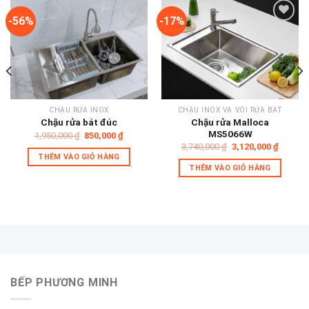
-56%
-17%
Add to
Add to
wishlist
wishlist
CHẬU RỬA INOX
CHẬU INOX VÀ VÒI RỬA BÁT
Chậu rửa Malloca
Chậu rửa bát đúc
MS5066W
Giá
Giá
1,950,000
₫
850,000
₫
gốc
hiện
Giá
Giá
3,740,000
₫
3,120,000
₫
là:
tại
gốc
hiện
THÊM VÀO GIỎ HÀNG
1,950,000 ₫.
là:
là:
tại
THÊM VÀO GIỎ HÀNG
850,000 ₫.
3,740,000 ₫.
là:
 ₫.
3,120,0
BẾP PHƯƠNG MINH