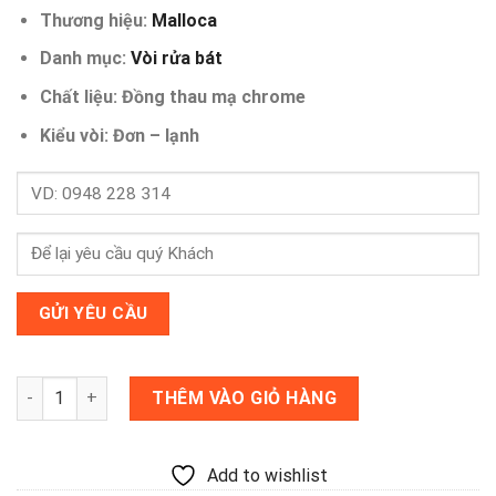
gốc
hiện
Thương hiệu:
Malloca
là:
tại
1,540,000 ₫.
là:
Danh mục:
Vòi rửa bát
1,250,000 ₫.
Chất liệu: Đồng thau mạ chrome
Kiểu vòi: Đơn – lạnh
Vòi rửa bát Malloca K1603CL số lượng
THÊM VÀO GIỎ HÀNG
Add to wishlist