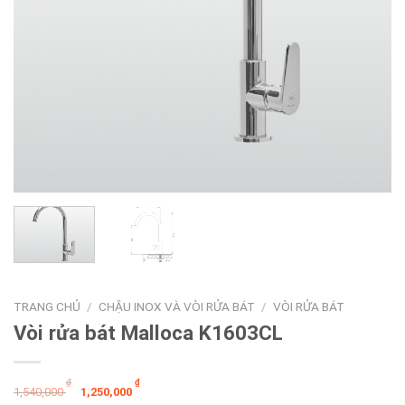
TRANG CHỦ
/
CHẬU INOX VÀ VÒI RỬA BÁT
/
VÒI RỬA BÁT
Vòi rửa bát Malloca K1603CL
Giá
Giá
₫
₫
1,540,000
1,250,000