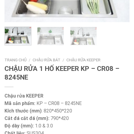
TRANG CHỦ
/
CHẬU RỬA BÁT
/
CHẬU RỬA KEEPER
CHẬU RỬA 1 HỐ KEEPER KP – CR08 –
8245NE
Chậu rửa KEEPER
Mã sản phẩm:
KP – CR08 – 8245NE
Kích thước (mm)
: 820*450*220
Cắt đá cắt đá (mm):
790*420
Độ dày (mm):
1.0 & 3.0
Chất liệu:
SUS304