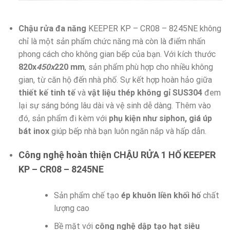
Chậu rửa đa năng
KEEPER KP – CR08 – 8245NE không
chỉ là một sản phẩm chức năng mà còn là điểm nhấn
phong cách cho không gian bếp của bạn. Với kích thước
820x
450x
220 mm
, sản phẩm phù hợp cho nhiều không
gian, từ căn hộ đến nhà phố. Sự kết hợp hoàn hảo giữa
thiết kế tinh tế
và
vật liệu thép không gỉ SUS304
đem
lại sự sáng bóng lâu dài và vệ sinh dễ dàng. Thêm vào
đó, sản phẩm đi kèm với
phụ kiện như siphon, giá úp
bát inox
giúp bếp nhà bạn luôn ngăn nắp và hấp dẫn.
Công nghệ hoàn thiện CHẬU RỬA 1 HỐ KEEPER
KP – CR08 – 8245NE
Sản phẩm chế tạo
ép khuôn liền khối hố
chất
lượng cao
Bề mặt với
công nghệ dập tạo hạt siêu