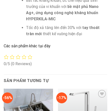
Bát rác kháng khuẩn, ức chế hiệu quả sinh
trưởng của vi khuẩn với
bề mặt phủ Nano
Ag+, ứng dụng công nghệ kháng khuẩn
HYPERKILA-MIC
Tốc độ xả tăng lên đến 30% với
tay thoát
tràn mới
thiết kế vuông hiện đại
Các sản phẩm khác tại đây
0/5
(0 Reviews)
SẢN PHẨM TƯƠNG TỰ
-56%
-17%
Add to
Add to