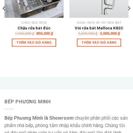
wishlist
wishlist
CHẬU RỬA INOX
CHẬU INOX VÀ VÒI RỬA BÁT
Chậu rửa bát đúc
Vòi rửa bát Malloca K82C
Giá
Giá
Giá
Giá
1,950,000
₫
850,000
₫
3,630,000
₫
3,000,000
₫
gốc
hiện
gốc
hiện
là:
tại
là:
tại
THÊM VÀO GIỎ HÀNG
THÊM VÀO GIỎ HÀNG
1,950,000 ₫.
là:
3,630,000 ₫.
là:
850,000 ₫.
3,000,0
,000 ₫.
BẾP PHƯƠNG MINH
Bếp Phương Minh là Showroom
chuyên phân phối các sản
phẩm nhà bếp, phòng tắm nhập khẩu chính hãng. Chúng tôi
có đội ngũ nhân viên tư vấn có tâm, đội ngũ lắp đặt lành