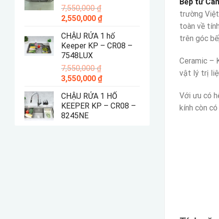
Bếp từ Can
7,550,000
₫
4,550,000 ₫.
trường Việt
Giá
Giá
2,550,000
₫
toàn về tín
gốc
hiện
CHẬU RỬA 1 hố
là:
tại
trên góc bế
Keeper KP – CR08 –
7,550,000 ₫.
là:
7548LUX
2,550,000 ₫.
Ceramic – K
7,550,000
₫
vật lý trị l
Giá
Giá
3,550,000
₫
gốc
hiện
Với ưu có h
CHẬU RỬA 1 HỐ
là:
tại
KEEPER KP – CR08 –
kính còn có
7,550,000 ₫.
là:
8245NE
3,550,000 ₫.