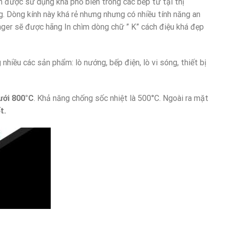
nh được sử dụng khá phổ biến trong các bếp từ tại thị
g. Dòng kính này khá rẻ nhưng nhưng có nhiều tính năng an
anger sẽ được hãng In chìm dòng chữ ” K” cách điệu khá đẹp
iều các sản phẩm: lò nướng, bếp điện, lò vi sóng, thiết bị
ưới 800°C
. Khả năng chống sốc nhiệt là 500°C. Ngoài ra mặt
t.