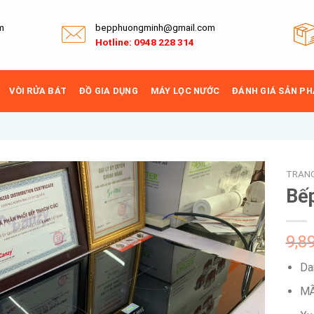
m
bepphuongminh@gmail.com
Hotline: 0948 228 314
VÒI RỬA BÁT
ĐỒ GIA DỤNG
MÁY LỌC NƯỚC
ĐÁNH GIÁ SẢN P
TRAN
Bếp
Add to
9,8
wishlist
Da
MÃ