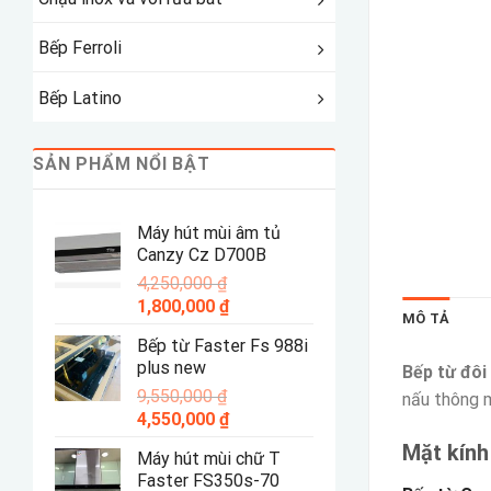
Bếp Ferroli
Bếp Latino
SẢN PHẨM NỔI BẬT
Máy hút mùi âm tủ
Canzy Cz D700B
4,250,000
₫
Giá
Giá
1,800,000
₫
MÔ TẢ
gốc
hiện
Bếp từ Faster Fs 988i
là:
tại
plus new
Bếp từ đôi
4,250,000 ₫.
là:
9,550,000
₫
1,800,000 ₫.
nấu thông 
Giá
Giá
4,550,000
₫
gốc
hiện
Mặt kính
Máy hút mùi chữ T
là:
tại
Faster FS350s-70
9,550,000 ₫.
là: