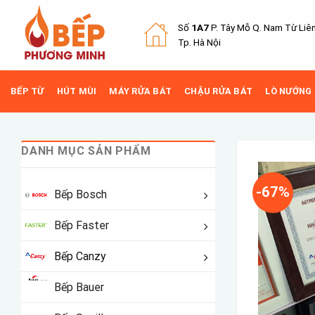
Skip
to
Số
1A7
P. Tây Mỗ Q.
Nam Từ Liê
content
Tp. Hà Nội
BẾP TỪ
HÚT MÙI
MÁY RỬA BÁT
CHẬU RỬA BÁT
LÒ NƯỚNG
DANH MỤC SẢN PHẨM
-67%
Bếp Bosch
Bếp Faster
Bếp Canzy
Bếp Bauer