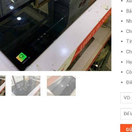
Xu
Bả
Nh
Ch
Tí
Ch
Hẹ
Cô
Đi