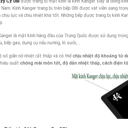
zy Cz 08I
được trang bị mặt kính là kính Kanger. Đây là dòng kí
 Nam. Kính Kanger trang bị trên bếp 08I được vát viền sang trọn
h chịu lực và chịu nhiệt khá tốt. Những bếp được trang bị kính K
p.
anger là mặt kính hàng đầu của Trung Quốc được sử dụng trong nh
iệu, bếp gas, dụng cụ nấu nướng, lò sưởi,…
ệ số giãn nở nhiệt rất thấp và có thể
chịu nhiệt độ khoảng từ d
 hiệu suất
chống mài mòn tốt, độ dẫn nhiệt thấp, cách điện tố