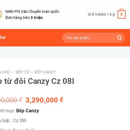
Miễn Phí Vận Chuyển toàn quốc
0
GIỎ HÀNG /
0
₫
Đơn hàng trên
3 triệu
Tìm
HẨM
kiếm:
G CHỦ
/
BẾP TỪ
/
BẾP CANZY
 từ đôi Canzy Cz 08I
Giá
Giá
90,000
₫
3,290,000
₫
gốc
hiện
nh mục:
Bếp Canzy
là:
tại
9,890,000 ₫.
là:
 bếp : Cz 08I
3,290,000 ₫.