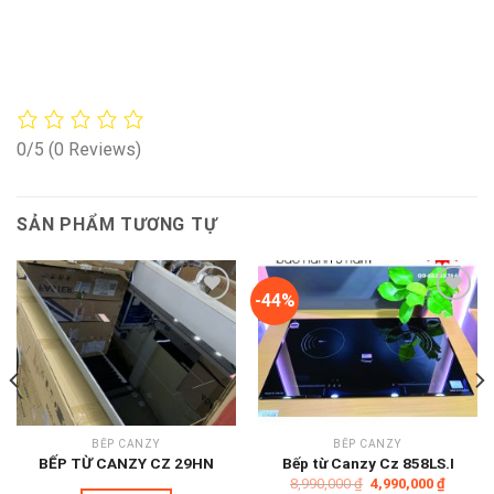
0/5
(0 Reviews)
SẢN PHẨM TƯƠNG TỰ
-44%
Add to
Add to
wishlist
wishlist
BẾP CANZY
BẾP CANZY
BẾP TỪ CANZY CZ 29HN
Bếp từ Canzy Cz 858LS.I
Giá
Giá
8,990,000
₫
4,990,000
₫