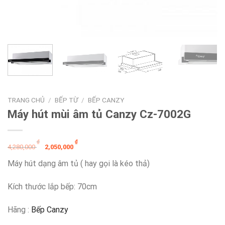
TRANG CHỦ
/
BẾP TỪ
/
BẾP CANZY
Máy hút mùi âm tủ Canzy Cz-7002G
Giá
Giá
₫
₫
4,280,000
2,050,000
gốc
hiện
Máy hút dạng âm tủ ( hay gọi là kéo thả)
là:
tại
4,280,000 ₫.
là:
Kích thước lắp bếp: 70cm
2,050,000 ₫.
Hãng :
Bếp Canzy