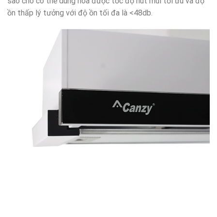
sao cho có thể dung hòa được tốc độ hút mùi tối ưu và độ
ồn thấp lý tưởng với độ ồn tối đa là <48db.