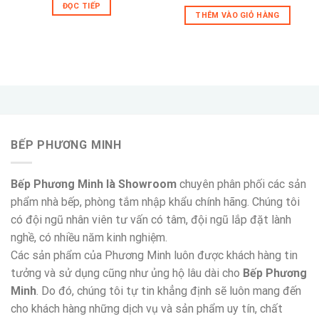
gốc
hiện
ĐỌC TIẾP
là:
tại
THÊM VÀO GIỎ HÀNG
8,990,000 ₫.
là:
4,990,0
,000 ₫.
BẾP PHƯƠNG MINH
Bếp Phương Minh là Showroom
chuyên phân phối các sản
phẩm nhà bếp, phòng tắm nhập khẩu chính hãng. Chúng tôi
có đội ngũ nhân viên tư vấn có tâm, đội ngũ lắp đặt lành
nghề, có nhiều năm kinh nghiệm.
Các sản phẩm của Phương Minh luôn được khách hàng tin
tưởng và sử dụng cũng như ủng hộ lâu dài cho
Bếp Phương
Minh
. Do đó, chúng tôi tự tin khẳng định sẽ luôn mang đến
cho khách hàng những dịch vụ và sản phẩm uy tín, chất