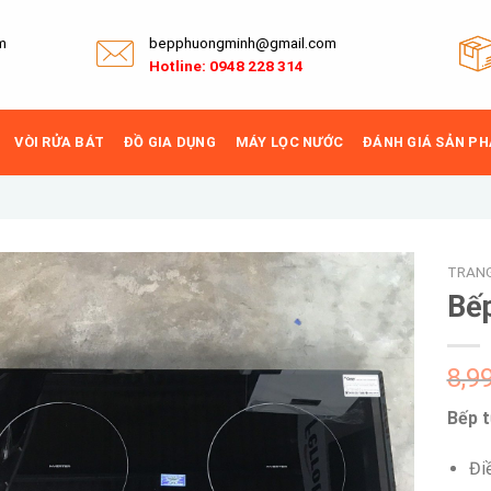
m
bepphuongminh@gmail.com
Hotline: 0948 228 314
VÒI RỬA BÁT
ĐỒ GIA DỤNG
MÁY LỌC NƯỚC
ĐÁNH GIÁ SẢN P
TRAN
Bếp
Add to
8,9
wishlist
Bếp t
Đi