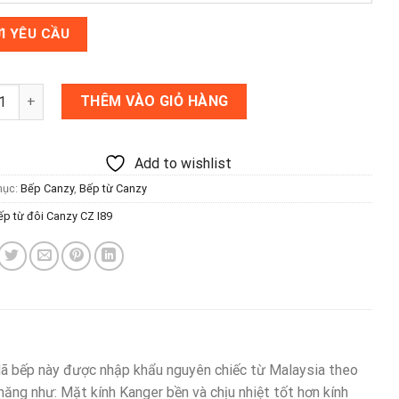
ừ đôi Canzy CZ-I89 số lượng
THÊM VÀO GIỎ HÀNG
Add to wishlist
mục:
Bếp Canzy
,
Bếp từ Canzy
ếp từ đôi Canzy CZ I89
Mã bếp này được nhập khẩu nguyên chiếc từ Malaysia theo
ăng như: Mặt kính Kanger bền và chịu nhiệt tốt hơn kính