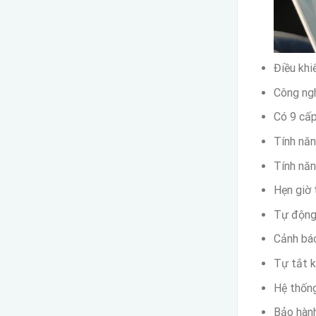
Điều khi
Công ngh
Có 9 cấ
Tính năn
Tính nă
Hẹn giờ 
Tự động 
Cảnh báo
Tự tắt k
Hệ thống
Bảo hành