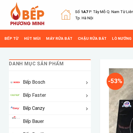
Skip
to
Số
1A7
P. Tây Mỗ Q.
Nam Từ Liê
content
Tp. Hà Nội
BẾP TỪ
HÚT MÙI
MÁY RỬA BÁT
CHẬU RỬA BÁT
LÒ NƯỚNG
DANH MỤC SẢN PHẨM
-53%
Bếp Bosch
Bếp Faster
Bếp Canzy
Bếp Bauer