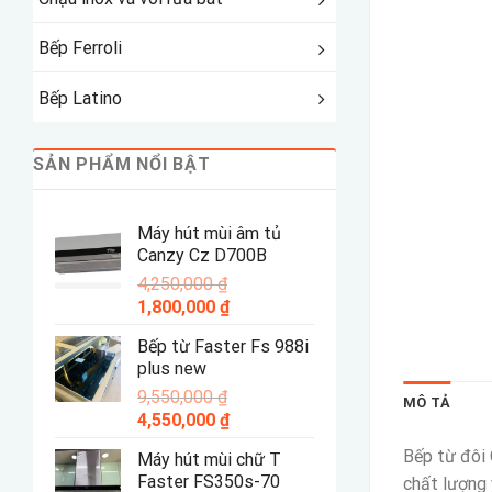
Bếp Ferroli
Bếp Latino
SẢN PHẨM NỔI BẬT
Máy hút mùi âm tủ
Canzy Cz D700B
4,250,000
₫
Giá
Giá
1,800,000
₫
gốc
hiện
Bếp từ Faster Fs 988i
là:
tại
plus new
4,250,000 ₫.
là:
9,550,000
₫
1,800,000 ₫.
MÔ TẢ
Giá
Giá
4,550,000
₫
gốc
hiện
Bếp từ đôi 
Máy hút mùi chữ T
là:
tại
Faster FS350s-70
chất lượng 
9,550,000 ₫.
là: