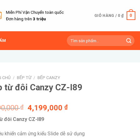
Miễn Phí Vận Chuyển toàn quốc
0
GIỎ HÀNG /
0
₫
Đơn hàng trên
3 triệu
Tìm
HẨM
kiếm:
G CHỦ
/
BẾP TỪ
/
BẾP CANZY
 từ đôi Canzy CZ-I89
Giá
Giá
90,000
₫
4,199,000
₫
gốc
hiện
ừ đôi Canzy CZ-I89
là:
tại
8,990,000 ₫.
là:
ều khiển cảm ứng kiểu Slide dễ sử dụng
4,199,000 ₫.