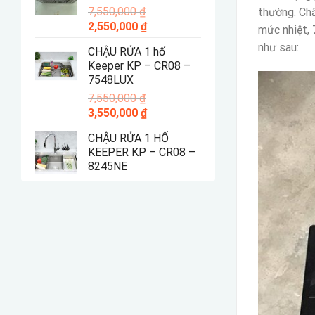
7,550,000
₫
4,550,000 ₫.
thường. Chấ
Giá
Giá
2,550,000
₫
mức nhiệt, 
gốc
hiện
như sau:
CHẬU RỬA 1 hố
là:
tại
Keeper KP – CR08 –
7,550,000 ₫.
là:
7548LUX
2,550,000 ₫.
7,550,000
₫
Giá
Giá
3,550,000
₫
gốc
hiện
CHẬU RỬA 1 HỐ
là:
tại
KEEPER KP – CR08 –
7,550,000 ₫.
là:
8245NE
3,550,000 ₫.