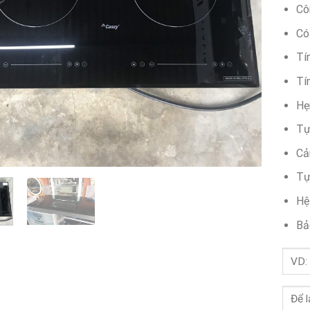
Cô
Có
Tí
Tí
Hẹ
Tự
Cả
Tự
Hệ
Bả