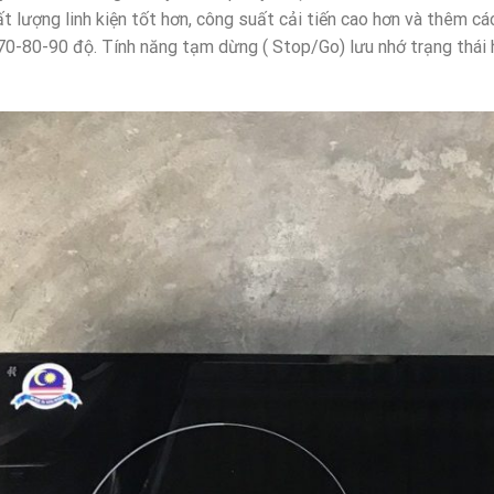
t lượng linh kiện tốt hơn, công suất cải tiến cao hơn và thêm c
70-80-90 độ. Tính năng tạm dừng ( Stop/Go) lưu nhớ trạng thái 