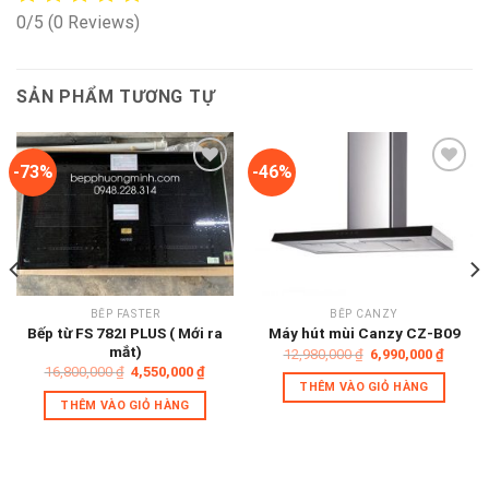
0/5
(0 Reviews)
SẢN PHẨM TƯƠNG TỰ
-73%
-46%
Add to
Add to
wishlist
wishlist
BẾP FASTER
BẾP CANZY
Bếp từ FS 782I PLUS ( Mới ra
Máy hút mùi Canzy CZ-B09
mắt)
Giá
Giá
12,980,000
₫
6,990,000
₫
gốc
hiện
Giá
Giá
16,800,000
₫
4,550,000
₫
là:
tại
gốc
hiện
THÊM VÀO GIỎ HÀNG
12,980,000 ₫.
là:
là:
tại
THÊM VÀO GIỎ HÀNG
6,990,
16,800,000 ₫.
là:
0,000 ₫.
4,550,000 ₫.