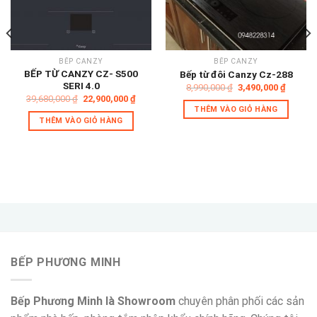
Add to
Add to
wishlist
wishlist
BẾP CANZY
BẾP CANZY
BẾP TỪ CANZY CZ- S500
Bếp từ đôi Canzy Cz-288
SERI 4.0
Giá
Giá
8,990,000
₫
3,490,000
₫
gốc
hiện
Giá
Giá
39,680,000
₫
22,900,000
₫
là:
tại
gốc
hiện
THÊM VÀO GIỎ HÀNG
8,990,000 ₫.
là:
là:
tại
THÊM VÀO GIỎ HÀNG
3,490,0
39,680,000 ₫.
là:
22,900,000 ₫.
0,000 ₫.
BẾP PHƯƠNG MINH
Bếp Phương Minh là Showroom
chuyên phân phối các sản