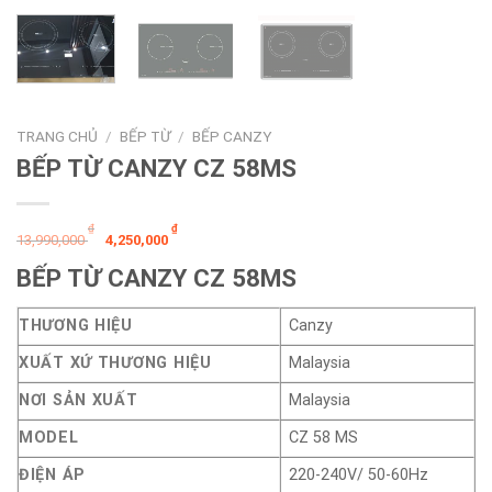
TRANG CHỦ
/
BẾP TỪ
/
BẾP CANZY
BẾP TỪ CANZY CZ 58MS
Giá
Giá
₫
₫
13,990,000
4,250,000
gốc
hiện
BẾP TỪ CANZY CZ 58MS
là:
tại
13,990,000 ₫.
là:
THƯƠNG HIỆU
Canzy
4,250,000 ₫.
XUẤT XỨ THƯƠNG HIỆU
Malaysia
NƠI SẢN XUẤT
Malaysia
MODEL
CZ 58 MS
ĐIỆN ÁP
220-240V/ 50-60Hz