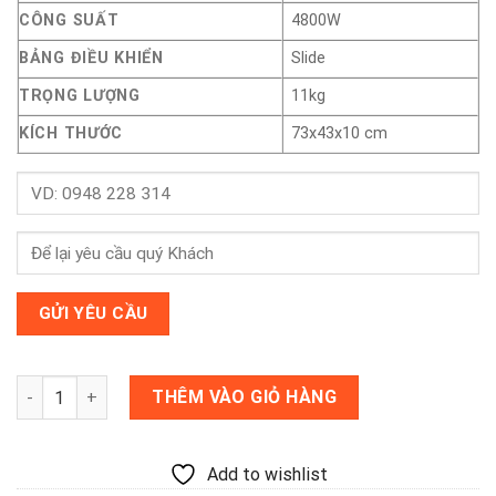
CÔNG SUẤT
4800W
BẢNG ĐIỀU KHIỂN
Slide
TRỌNG LƯỢNG
11kg
KÍCH THƯỚC
73x43x10 cm
BẾP TỪ CANZY CZ 58MS số lượng
THÊM VÀO GIỎ HÀNG
Add to wishlist