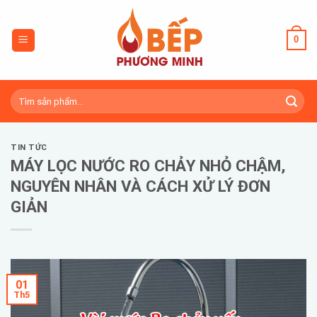
Skip
to
0
content
Tìm
kiếm:
TIN TỨC
MÁY LỌC NƯỚC RO CHẢY NHỎ CHẬM,
NGUYÊN NHÂN VÀ CÁCH XỬ LÝ ĐƠN
GIẢN
01
Th5