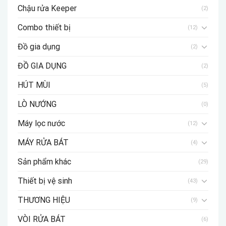
Chậu rửa Keeper
(2)
Combo thiết bị
(12)
Đồ gia dụng
(2)
ĐỒ GIA DỤNG
(2)
HÚT MÙI
(5)
LÒ NƯỚNG
(0)
Máy lọc nước
(12)
MÁY RỬA BÁT
(4)
Sản phẩm khác
(29)
Thiết bị vệ sinh
(43)
THƯƠNG HIỆU
(9)
VÒI RỬA BÁT
(6)