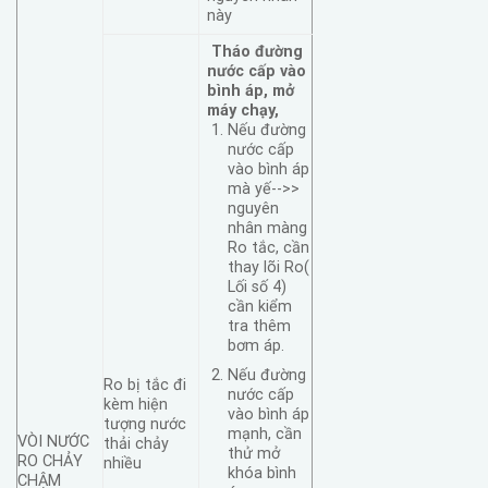
này
Tháo đường
nước cấp vào
bình áp, mở
máy chạy,
Nếu đường
nước cấp
vào bình áp
mà yế-->>
nguyên
nhân màng
Ro tắc, cần
thay lõi Ro(
Lối số 4)
cần kiểm
tra thêm
bơm áp.
Nếu đường
Ro bị tắc đi
nước cấp
kèm hiện
vào bình áp
tượng nước
mạnh, cần
VÒI NƯỚC
thải chảy
thử mở
RO CHẢY
nhiều
khóa bình
CHẬM