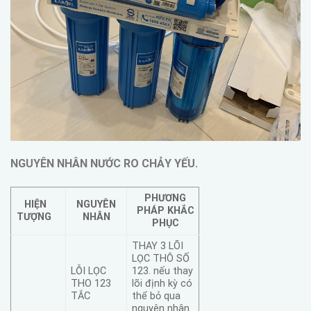
NGUYÊN NHÂN NƯỚC RO CHẢY YẾU.
PHƯƠNG
HIỆN
NGUYÊN
PHÁP KHẮC
TƯỢNG
NHÂN
PHỤC
THAY 3 LÕI
LỌC THÔ SỐ
LỖI LỌC
123. nếu thay
THO 123
lõi định kỳ có
TẮC
thể bỏ qua
nguyên nhân