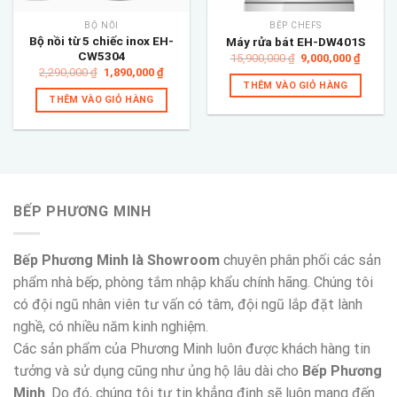
BỘ NỒI
BẾP CHEFS
Bộ nồi từ 5 chiếc inox EH-
Máy rửa bát EH-DW401S
CW5304
Giá
Giá
15,900,000
₫
9,000,000
₫
gốc
hiện
Giá
Giá
2,290,000
₫
1,890,000
₫
là:
tại
gốc
hiện
THÊM VÀO GIỎ HÀNG
15,900,000 ₫.
là:
là:
tại
THÊM VÀO GIỎ HÀNG
9,000,
2,290,000 ₫.
là:
1,890,000 ₫.
BẾP PHƯƠNG MINH
Bếp Phương Minh là Showroom
chuyên phân phối các sản
phẩm nhà bếp, phòng tắm nhập khẩu chính hãng. Chúng tôi
có đội ngũ nhân viên tư vấn có tâm, đội ngũ lắp đặt lành
nghề, có nhiều năm kinh nghiệm.
Các sản phẩm của Phương Minh luôn được khách hàng tin
tưởng và sử dụng cũng như ủng hộ lâu dài cho
Bếp Phương
Minh
. Do đó, chúng tôi tự tin khẳng định sẽ luôn mang đến