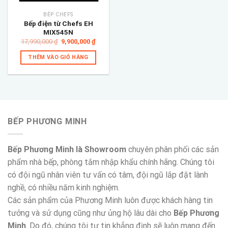
BẾP CHEFS
Bếp điện từ Chefs EH
MIX545N
Giá
Giá
17,990,000
₫
9,900,000
₫
gốc
hiện
là:
tại
THÊM VÀO GIỎ HÀNG
17,990,000 ₫.
là:
9,900,000 ₫.
BẾP PHƯƠNG MINH
Bếp Phương Minh là Showroom
chuyên phân phối các sản
phẩm nhà bếp, phòng tắm nhập khẩu chính hãng. Chúng tôi
có đội ngũ nhân viên tư vấn có tâm, đội ngũ lắp đặt lành
nghề, có nhiều năm kinh nghiệm.
Các sản phẩm của Phương Minh luôn được khách hàng tin
tưởng và sử dụng cũng như ủng hộ lâu dài cho
Bếp Phương
Minh
. Do đó, chúng tôi tự tin khẳng định sẽ luôn mang đến