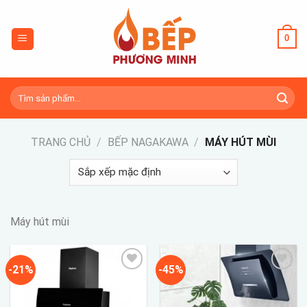
Skip
to
0
content
Tìm
kiếm:
TRANG CHỦ
/
BẾP NAGAKAWA
/
MÁY HÚT MÙI
Máy hút mùi
-21%
-45%
Add to
Add to