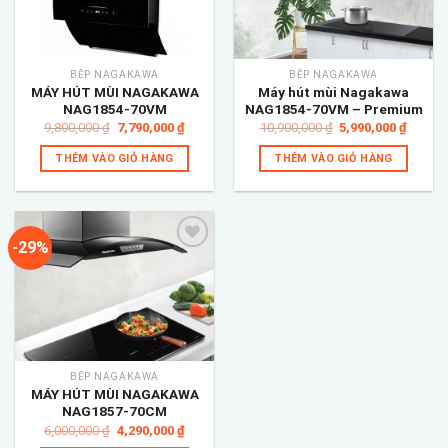
wishlist
wishlist
BẾP NAGAKAWA
BẾP NAGAKAWA
MÁY HÚT MÙI NAGAKAWA
Máy hút mùi Nagakawa
NAG1854-70VM
NAG1854-70VM – Premium
Giá
Giá
Giá
Giá
9,800,000
₫
7,790,000
₫
10,900,000
₫
5,990,000
₫
gốc
hiện
gốc
hiện
là:
tại
là:
tại
THÊM VÀO GIỎ HÀNG
THÊM VÀO GIỎ HÀNG
9,800,000 ₫.
là:
10,900,000 ₫.
là:
7,790,000 ₫.
5,990,
-29%
Add to
wishlist
BẾP NAGAKAWA
MÁY HÚT MÙI NAGAKAWA
NAG1857-70CM
Giá
Giá
6,000,000
₫
4,290,000
₫
gốc
hiện