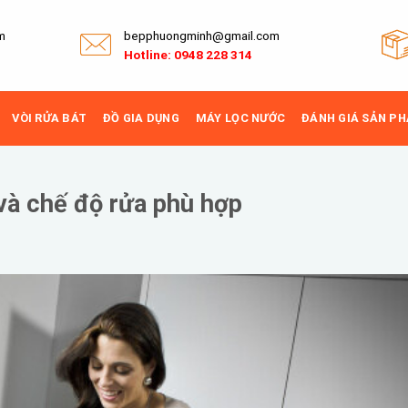
m
bepphuongminh@gmail.com
Hotline: 0948 228 314
VÒI RỬA BÁT
ĐỒ GIA DỤNG
MÁY LỌC NƯỚC
ĐÁNH GIÁ SẢN P
và chế độ rửa phù hợp