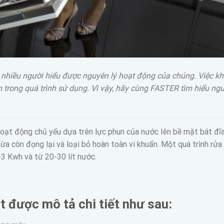
nhiều người hiểu được nguyên lý hoạt động của chúng. Việc k
 trong quá trình sử dụng. Vì vậy, hãy cùng FASTER tìm hiểu ngu
oạt động chủ yếu dựa trên lực phun của nước lên bề mặt bát đĩa
ừa còn đọng lại và loại bỏ hoàn toàn vi khuẩn. Một quá trình rử
-3 Kwh và từ 20-30 lít nước.
 được mô tả chi tiết như sau: