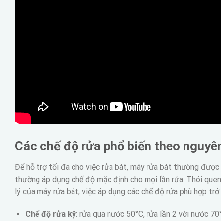
Các chế độ rửa phổ biến theo nguyê
Để hỗ trợ tối đa cho việc rửa bát, máy rửa bát thường được
thường áp dụng chế độ mặc định cho mọi lần rửa. Thói quen
lý của máy rửa bát, việc áp dụng các chế độ rửa phù hợp trở 
Chế độ rửa kỹ
: rửa qua nước 50°C, rửa lần 2 với nước 7