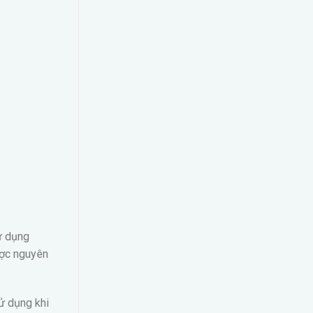
ử dụng
ược nguyên
ử dụng khi