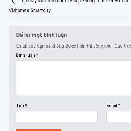
Lắp máy lọc nước Karofi 8 cấp không tủ KT-Ro80 Tại
Vinhomes Smartcity
Để lại một bình luận
Email của bạn sẽ không được hiển thị công khai.
Các trư
Bình luận
*
Tên
*
Email
*