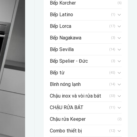
Bếp Korcher
(6)
Bếp Latino
(1)
Bếp Lorca
(17)
Bếp Nagakawa
(3)
Bếp Sevilla
(14)
Bếp Spelier - Đức
(3)
Bếp từ
(45)
Bình nóng lạnh
(14)
Chậu inox và vòi rửa bát
(33)
CHẬU RỬA BÁT
(11)
Chậu rửa Keeper
(2)
Combo thiết bị
(12)