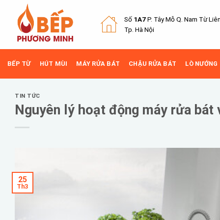
Skip
to
Số
1A7
P. Tây Mỗ Q.
Nam Từ Liê
content
Tp. Hà Nội
BẾP TỪ
HÚT MÙI
MÁY RỬA BÁT
CHẬU RỬA BÁT
LÒ NƯỚNG
TIN TỨC
Nguyên lý hoạt động máy rửa bát 
25
Th3