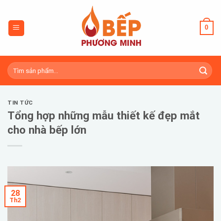
Skip
to
0
content
Tìm
kiếm:
TIN TỨC
Tổng hợp những mẫu thiết kế đẹp mắt
cho nhà bếp lớn
28
Th2