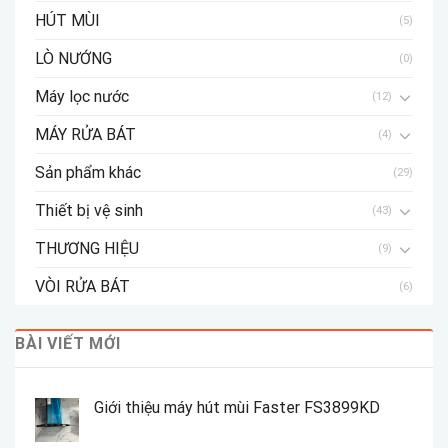
HÚT MÙI
(5)
LÒ NƯỚNG
(0)
Máy lọc nước
(12)
MÁY RỬA BÁT
(4)
Sản phẩm khác
(29)
Thiết bị vệ sinh
(43)
THƯƠNG HIỆU
(9)
VÒI RỬA BÁT
(6)
BÀI VIẾT MỚI
Giới thiệu máy hút mùi Faster FS3899KD