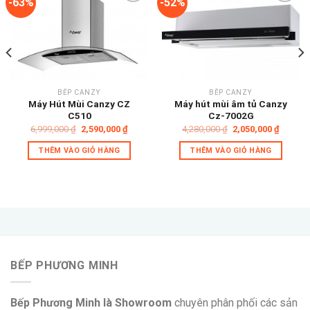
-63%
-52%
Add to
Add to
wishlist
wishlist
BẾP CANZY
BẾP CANZY
Máy Hút Mùi Canzy CZ
Máy hút mùi âm tủ Canzy
C510
Cz-7002G
Giá
Giá
Giá
Giá
6,999,000
₫
2,590,000
₫
4,280,000
₫
2,050,000
₫
gốc
hiện
gốc
hiện
là:
tại
là:
tại
THÊM VÀO GIỎ HÀNG
THÊM VÀO GIỎ HÀNG
6,999,000 ₫.
là:
4,280,000 ₫.
là:
0,000 ₫.
2,590,000 ₫.
2,050,0
BẾP PHƯƠNG MINH
Bếp Phương Minh là Showroom
chuyên phân phối các sản