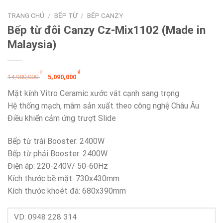
TRANG CHỦ
/
BẾP TỪ
/
BẾP CANZY
Bếp từ đôi Canzy Cz-Mix1102 (Made in
Malaysia)
Giá
Giá
₫
₫
14,980,000
5,090,000
gốc
hiện
Mặt kính Vitro Ceramic xước vát cạnh sang trọng
là:
tại
Hệ thống mạch, mâm sản xuất theo công nghệ Châu Âu
14,980,000 ₫.
là:
Điều khiển cảm ứng trượt Slide
5,090,000 ₫.
Bếp từ trái Booster: 2400W
Bếp từ phải Booster: 2400W
Điện áp: 220-240V/ 50-60Hz
Kích thước bề mặt: 730x430mm
Kích thước khoét đá: 680x390mm