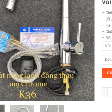
vòi
– Chấ
– Đầu
– Hai
– Chấ
– Đầu
Vòi r