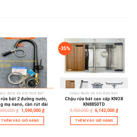
-35%
Add to
Add to
wishlist
wishlist
ẬU INOX VÀ VÒI RỬA BÁT
CHẬU INOX VÀ VÒI RỬA BÁT
 rửa bát 2 đường nước,
Chậu rửa bát cao cấp KNOX
g mạ nano, cần rút dài
KN8850TD
Giá
Giá
Giá
Giá
,500,000
₫
1,590,000
₫
9,450,000
₫
6,142,000
₫
gốc
hiện
gốc
hiện
là:
tại
là:
tại
THÊM VÀO GIỎ HÀNG
THÊM VÀO GIỎ HÀNG
2,500,000 ₫.
là:
9,450,000 ₫.
là:
1,590,000 ₫.
6,142,000