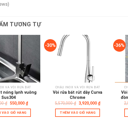
iews)
ẨM TƯƠNG TỰ
-30%
-36%
Add to
Add to
wishlist
wishlist
OX VÀ VÒI RỬA BÁT
CHẬU INOX VÀ VÒI RỬA BÁT
CH
át nóng lạnh vuông
Vòi rửa bát rút dây Curva
Vòi
Sus304
Chrome
đồn
Giá
Giá
Giá
Giá
000
₫
550,000
₫
5,570,000
₫
3,920,000
₫
2
gốc
hiện
gốc
hiện
là:
tại
là:
tại
 VÀO GIỎ HÀNG
THÊM VÀO GIỎ HÀNG
950,000 ₫.
là:
5,570,000 ₫.
là:
550,000 ₫.
3,920,000 ₫.