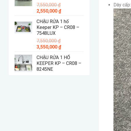
Dây cấ
7,550,000
₫
4,550,000 ₫.
Giá
Giá
2,550,000
₫
gốc
hiện
CHẬU RỬA 1 hố
là:
tại
Keeper KP – CR08 –
7,550,000 ₫.
là:
7548LUX
2,550,000 ₫.
7,550,000
₫
Giá
Giá
3,550,000
₫
gốc
hiện
CHẬU RỬA 1 HỐ
là:
tại
KEEPER KP – CR08 –
7,550,000 ₫.
là:
8245NE
3,550,000 ₫.