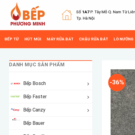
Skip
to
Số
1A7
P. Tây Mỗ Q.
Nam Từ Liê
content
Tp. Hà Nội
BẾP TỪ
HÚT MÙI
MÁY RỬA BÁT
CHẬU RỬA BÁT
LÒ NƯỚNG
DANH MỤC SẢN PHẨM
-36%
Bếp Bosch
Bếp Faster
Bếp Canzy
Bếp Bauer