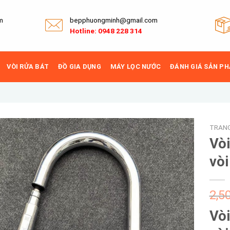
m
bepphuongminh@gmail.com
Hotline: 0948 228 314
VÒI RỬA BÁT
ĐỒ GIA DỤNG
MÁY LỌC NƯỚC
ĐÁNH GIÁ SẢN P
TRAN
Vòi
vòi
Add to
wishlist
2,5
Vòi