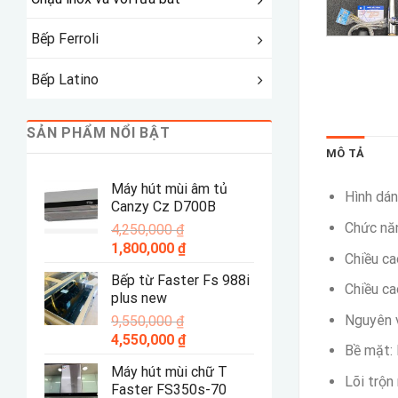
Bếp Ferroli
Bếp Latino
SẢN PHẨM NỔI BẬT
MÔ TẢ
Máy hút mùi âm tủ
Hình dán
Canzy Cz D700B
Chức năn
4,250,000
₫
Giá
Giá
1,800,000
₫
Chiều ca
gốc
hiện
Bếp từ Faster Fs 988i
là:
tại
Chiều ca
plus new
4,250,000 ₫.
là:
Nguyên 
9,550,000
₫
1,800,000 ₫.
Giá
Giá
4,550,000
₫
Bề mặt:
gốc
hiện
Máy hút mùi chữ T
là:
tại
Lõi trộn
Faster FS350s-70
9,550,000 ₫.
là: