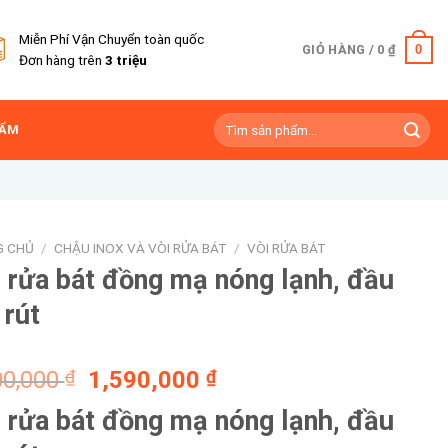
Miễn Phí Vận Chuyển toàn quốc
0
GIỎ HÀNG /
0
₫
Đơn hàng trên
3 triệu
Tìm
HẨM
kiếm:
G CHỦ
/
CHẬU INOX VÀ VÒI RỬA BÁT
/
VÒI RỬA BÁT
 rửa bát đồng mạ nóng lạnh, đầu
 rút
Giá
Giá
00,000
₫
1,590,000
₫
gốc
hiện
 rửa bát đồng mạ nóng lạnh, đầu
là:
tại