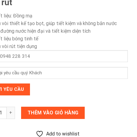
2,500,000 ₫.
là:
 rút
1,590,000 ₫.
t liệu: Đồng mạ
 vòi thiết kế tạo bọt, giúp tiết kiệm và không bắn nước
 đường nước hiện đại và tiết kiệm diện tích
t liệu bóng tinh tế
 vòi rút tiện dụng
ửa bát đồng mạ nóng lạnh, đầu vòi rút số lượng
THÊM VÀO GIỎ HÀNG
Add to wishlist