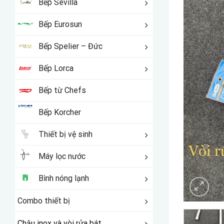
Bếp Sevilla
Bếp Eurosun
Bếp Spelier – Đức
Bếp Lorca
Bếp từ Chefs
Bếp Korcher
Thiết bị vệ sinh
Máy lọc nước
Bình nóng lạnh
Combo thiết bị
Chậu inox và vòi rửa bát