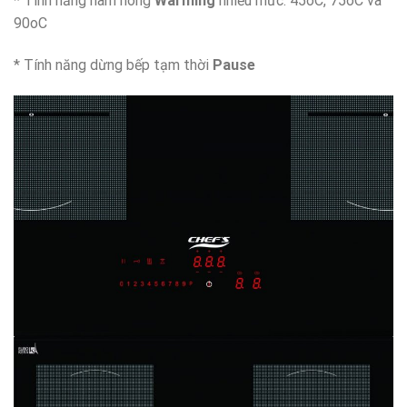
* Tính năng hâm nóng
Warming
nhiều mức: 45oC, 75oC và
90oC
* Tính năng dừng bếp tạm thời
Pause