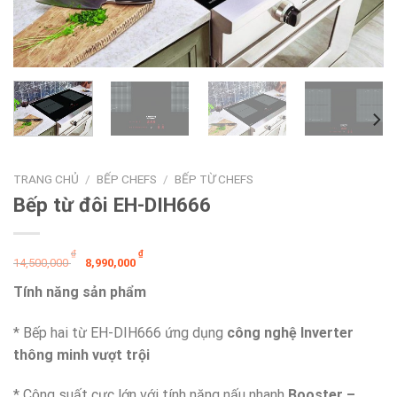
TRANG CHỦ
/
BẾP CHEFS
/
BẾP TỪ CHEFS
Bếp từ đôi EH-DIH666
Giá
Giá
₫
₫
14,500,000
8,990,000
gốc
hiện
Tính năng sản phẩm
là:
tại
14,500,000 ₫.
là:
* Bếp hai từ EH-DIH666 ứng dụng
công nghệ Inverter
8,990,000 ₫.
thông minh vượt trội
* Công suất cực lớn với tính năng nấu nhanh
Booster –