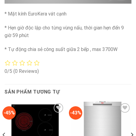
* Mặt kính EuroKera vát cạnh
* Hẹn giờ độc lập cho từng vùng nấu, thời gian hẹn đến 9
giờ 59 phút
* Tự động chia sẻ công suất giữa 2 bếp , max 3700W
0/5
(0 Reviews)
SẢN PHẨM TƯƠNG TỰ
-45%
-43%
Add to
Add to
wishlist
wishlist