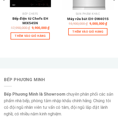
BẾP CHEFS
SẢN PHẨM KHÁC
Bếp điện từ Chefs EH
Máy rửa bát EH-DW401S
MIX545N
Giá
Giá
15,900,000
₫
9,000,000
₫
gốc
hiện
Giá
Giá
17,990,000
₫
9,900,000
₫
là:
tại
gốc
hiện
THÊM VÀO GIỎ HÀNG
15,900,000 ₫.
là:
là:
tại
THÊM VÀO GIỎ HÀNG
,000 ₫.
9,000,
17,990,000 ₫.
là:
9,900,000 ₫.
BẾP PHƯƠNG MINH
Bếp Phương Minh là Showroom
chuyên phân phối các sản
phẩm nhà bếp, phòng tắm nhập khẩu chính hãng. Chúng tôi
có đội ngũ nhân viên tư vấn có tâm, đội ngũ lắp đặt lành
nghề, có nhiều năm kinh nghiệm.