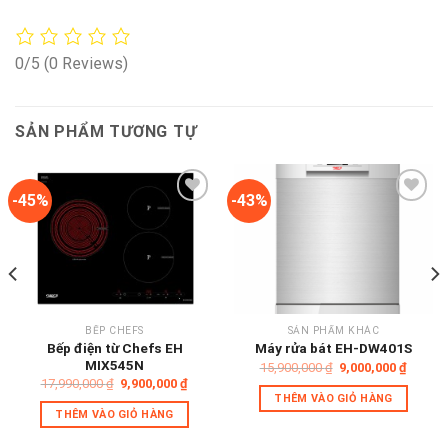
0/5
(0 Reviews)
SẢN PHẨM TƯƠNG TỰ
-45%
-43%
Add to
Add to
wishlist
wishlist
BẾP CHEFS
SẢN PHẨM KHÁC
Bếp điện từ Chefs EH
Máy rửa bát EH-DW401S
MIX545N
Giá
Giá
15,900,000
₫
9,000,000
₫
gốc
hiện
Giá
Giá
17,990,000
₫
9,900,000
₫
là:
tại
gốc
hiện
THÊM VÀO GIỎ HÀNG
15,900,000 ₫.
là:
là:
tại
THÊM VÀO GIỎ HÀNG
00,000 ₫.
9,000,
17,990,000 ₫.
là:
9,900,000 ₫.