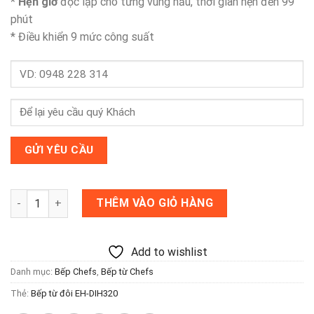
*
Hẹn giờ
độc lập cho từng vùng nấu, thời gian hẹn đến 99
phút
* Điều khiển 9 mức công suất
Bếp từ đôi EH-DIH320 số lượng
THÊM VÀO GIỎ HÀNG
Add to wishlist
Danh mục:
Bếp Chefs
,
Bếp từ Chefs
Thẻ:
Bếp từ đôi EH-DIH320