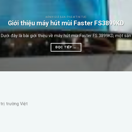
ĐÁNH GIÁ SẢN PHẨM TIN TỨC
Giới thiệu máy hút mùi Faster FS3899KD
Dưới đây là bài giới thiệu về máy hút mùi Faster FS 3899KD, một sản
ĐỌC TIẾP
→
trị trường Việt