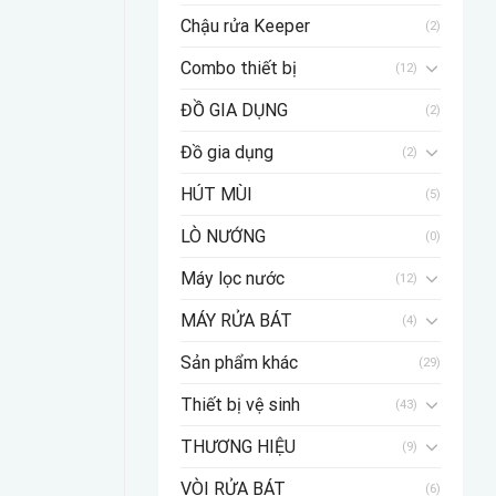
Chậu rửa Keeper
(2)
Combo thiết bị
(12)
ĐỒ GIA DỤNG
(2)
Đồ gia dụng
(2)
HÚT MÙI
(5)
LÒ NƯỚNG
(0)
Máy lọc nước
(12)
MÁY RỬA BÁT
(4)
Sản phẩm khác
(29)
Thiết bị vệ sinh
(43)
THƯƠNG HIỆU
(9)
VÒI RỬA BÁT
(6)