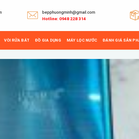
m
bepphuongminh@gmail.com
Hotline: 0948 228 314
VÒI RỬA BÁT
ĐỒ GIA DỤNG
MÁY LỌC NƯỚC
ĐÁNH GIÁ SẢN P