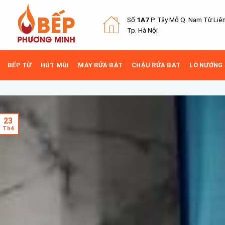
Skip
to
Số
1A7
P. Tây Mỗ Q.
Nam Từ Liê
content
Tp. Hà Nội
BẾP TỪ
HÚT MÙI
MÁY RỬA BÁT
CHẬU RỬA BÁT
LÒ NƯỚNG
23
Th4