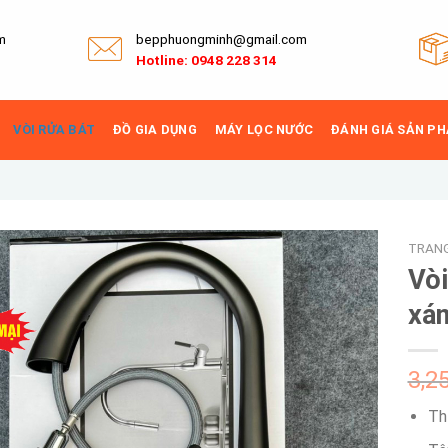
m
bepphuongminh@gmail.com
Hotline: 0948 228 314
VÒI RỬA BÁT
ĐỒ GIA DỤNG
MÁY LỌC NƯỚC
ĐÁNH GIÁ SẢN P
TRAN
Vòi
xá
Add to
wishlist
3,2
Th