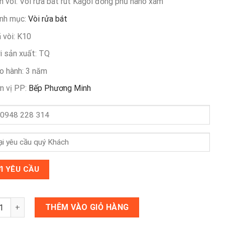
3,250,000 ₫.
là:
n vòi: Vòi rửa bát rút Kagol đồng phủ nano xám
1,950,000 ₫.
nh mục:
Vòi rửa bát
 vòi: K10
i sản xuất: TQ
o hành: 3 năm
n vị PP:
Bếp Phương Minh
ửa bát rút Kagol đồng phủ nano xám số lượng
THÊM VÀO GIỎ HÀNG