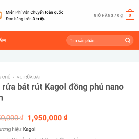
Miễn Phí Vận Chuyển toàn quốc
0
GIỎ HÀNG /
0
₫
Đơn hàng trên
3 triệu
Tìm
HẨM
kiếm:
G CHỦ
/
VÒI RỬA BÁT
 rửa bát rút Kagol đồng phủ nano
m
Giá
Giá
50,000
₫
1,950,000
₫
gốc
hiện
ương hiệu:
Kagol
là:
tại