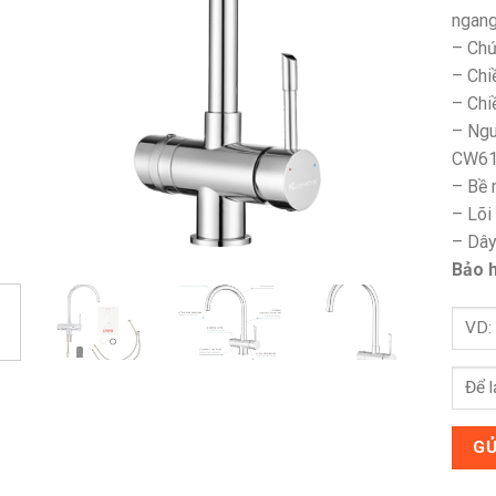
ngan
– Chứ
– Chi
– Chi
– Ngu
CW6
– Bề 
– Lõi
– Dây
Bảo h