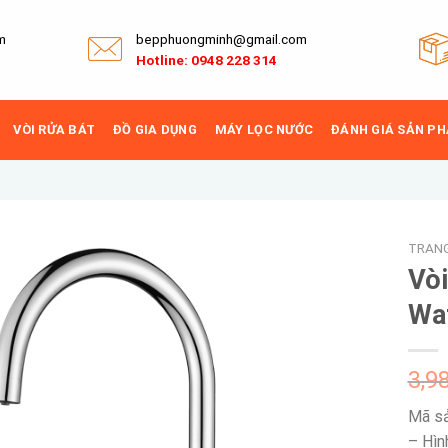
m
bepphuongminh@gmail.com
Hotline: 0948 228 314
VÒI RỬA BÁT
ĐỒ GIA DỤNG
MÁY LỌC NƯỚC
ĐÁNH GIÁ SẢN P
TRAN
Vòi
Wa
Add to
wishlist
3,9
Mã sả
– Hìn