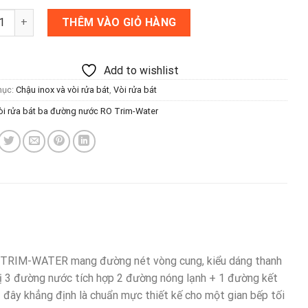
ửa bát ba đường nước RO Trim-Water số lượng
THÊM VÀO GIỎ HÀNG
Add to wishlist
mục:
Chậu inox và vòi rửa bát
,
Vòi rửa bát
òi rửa bát ba đường nước RO Trim-Water
RO TRIM-WATER mang đường nét vòng cung, kiểu dáng thanh
g bị 3 đường nước tích hợp 2 đường nóng lạnh + 1 đường kết
– đây khẳng định là chuẩn mực thiết kế cho một gian bếp tối