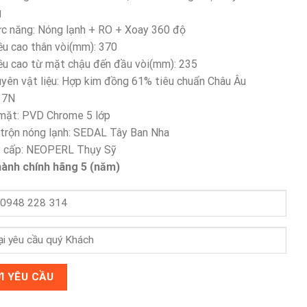
3,980,000 ₫.
là:
g
2,587,000 ₫.
c năng: Nóng lạnh + RO + Xoay 360 độ
ều cao thân vòi(mm): 370
ều cao từ mặt chậu đến đầu vòi(mm): 235
yên vật liệu: Hợp kim đồng 61% tiêu chuẩn Châu Âu
17N
mặt: PVD Chrome 5 lớp
 trộn nóng lạnh: SEDAL Tây Ban Nha
 cấp: NEOPERL Thụy Sỹ
ành chính hãng 5 (năm)