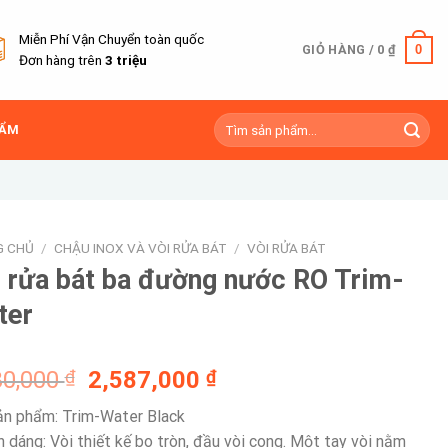
Miễn Phí Vận Chuyển toàn quốc
0
GIỎ HÀNG /
0
₫
Đơn hàng trên
3 triệu
Tìm
HẨM
kiếm:
G CHỦ
/
CHẬU INOX VÀ VÒI RỬA BÁT
/
VÒI RỬA BÁT
 rửa bát ba đường nước RO Trim-
ter
Giá
Giá
80,000
₫
2,587,000
₫
gốc
hiện
n phẩm: Trim-Water Black
là:
tại
h dáng: Vòi thiết kế bo tròn, đầu vòi cong. Một tay vòi nằm