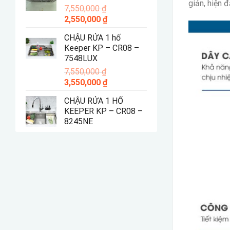
giản, hiện đ
7,550,000
₫
4,550,000 ₫.
Giá
Giá
2,550,000
₫
gốc
hiện
CHẬU RỬA 1 hố
là:
tại
Keeper KP – CR08 –
7,550,000 ₫.
là:
7548LUX
2,550,000 ₫.
7,550,000
₫
Giá
Giá
3,550,000
₫
gốc
hiện
CHẬU RỬA 1 HỐ
là:
tại
KEEPER KP – CR08 –
7,550,000 ₫.
là:
8245NE
3,550,000 ₫.