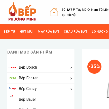
Skip
to
Số
1A7
P. Tây Mỗ Q.
Nam Từ Liê
content
Tp. Hà Nội
BẾP TỪ
HÚT MÙI
MÁY RỬA BÁT
CHẬU RỬA BÁT
LÒ NƯỚNG
DANH MỤC SẢN PHẨM
-35%
Bếp Bosch
Bếp Faster
Bếp Canzy
Bếp Bauer