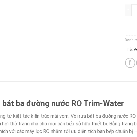
Vòi r
Danh 
Thẻ:
V
a bát ba đường nước RO Trim-Water
ng từ kiệt tác kiến trúc mái vòm, Vòi rửa bát ba đường nước 
ại hơi thở trang nhã cho mọi căn bếp sở hữu thiết bị. Bằng tran
hích với các máy lọc RO nhằm tối ưu diện tích bàn bếp chuẩn bị 