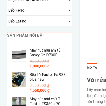
Bếp Ferroli
Bếp Latino
SẢN PHẨM NỔI BẬT
Máy hút mùi âm tủ
Canzy Cz D700B
4,250,000
₫
Giá
Giá
1,800,000
₫
MÔ TẢ
gốc
hiện
Bếp từ Faster Fs 988i
là:
tại
Vòi rử
plus new
4,250,000 ₫.
là:
9,550,000
₫
1,800,000 ₫.
Lấy cảm hứ
Giá
Giá
4,550,000
₫
gốc
hiện
lịch, đem l
Máy hút mùi chữ T
là:
tại
nối tương t
Faster FS350s-70
9,550,000 ₫.
là: