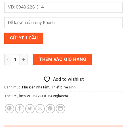
gốc
hiện
là:
tại
2,110,000 ₫.
là:
1,580,000 ₫.
Phụ kiện VG95 (VGPK05) Viglacera số lượng
THÊM VÀO GIỎ HÀNG
Add to wishlist
Danh mục:
Phụ kiện nhà tắm
,
Thiết bị vệ sinh
Thẻ:
Phụ kiện VG95 (VGPK05) Viglacera