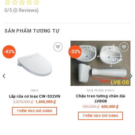
0/5
(0 Reviews)
SẢN PHẨM TƯƠNG TỰ
-43%
-33%
Add to
Add to
wishlist
wishlist
INAX
SẢN PHẨM KHÁC
Chậu treo tường chân dài
Lắp rửa cơ Inax CW-S32VN
LVB08
Giá
Giá
2,870,000
₫
1,650,000
₫
gốc
hiện
Giá
Giá
900,000
₫
600,000
₫
là:
tại
gốc
hiện
THÊM VÀO GIỎ HÀNG
2,870,000 ₫.
là:
là:
tại
THÊM VÀO GIỎ HÀNG
 ₫.
1,650,000 ₫.
900,000 ₫.
là:
600,000 