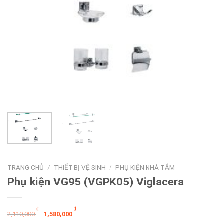
TRANG CHỦ
/
THIẾT BỊ VỆ SINH
/
PHỤ KIỆN NHÀ TẮM
Phụ kiện VG95 (VGPK05) Viglacera
Giá
Giá
₫
₫
2,110,000
1,580,000