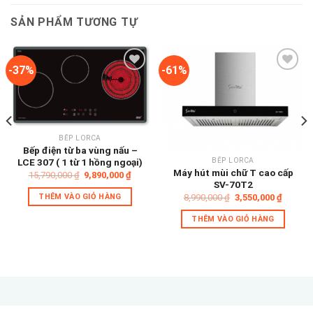
SẢN PHẨM TƯƠNG TỰ
-37%
-61%
Add to
Add to
wishlist
wishlist
BẾP LORCA
Bếp điện từ ba vùng nấu –
LCE 307 ( 1 từ 1 hồng ngoại)
BẾP LORCA
Máy hút mùi chữ T cao cấp
Giá
Giá
15,790,000
₫
9,890,000
₫
gốc
hiện
SV-70T2
là:
tại
Giá
Giá
THÊM VÀO GIỎ HÀNG
8,990,000
₫
3,550,000
₫
15,790,000 ₫.
là:
gốc
hiện
9,890,000 ₫.
là:
tại
THÊM VÀO GIỎ HÀNG
0,000 ₫.
8,990,000 ₫.
là:
3,550,0