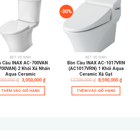
-30%
Add to
Add to
wishlist
wishlist
BỆT VỆ SINH
BỆT VỆ SINH
n Cầu INAX AC-700VAN
Bồn Cầu INAX AC-1017VRN
700VAN) 2 Khối Xả Nhấn
(AC1017VRN) 1 Khối Aqua
Aqua Ceramic
Ceramic Xả Gạt
Giá
Giá
Giá
Giá
,050,000
₫
3,050,000
₫
12,330,000
₫
8,590,000
₫
gốc
hiện
gốc
hiện
là:
tại
là:
tại
THÊM VÀO GIỎ HÀNG
THÊM VÀO GIỎ HÀNG
4,050,000 ₫.
là:
12,330,000 ₫.
là:
3,050,000 ₫.
8,590,000