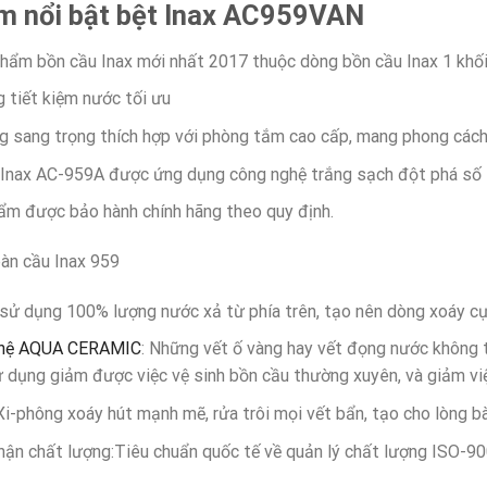
m nổi bật bệt Inax
AC959VAN
hẩm bồn cầu Inax mới nhất 2017 thuộc dòng bồn cầu Inax 1 khối
 tiết kiệm nước tối ưu
g sang trọng thích hợp với phòng tắm cao cấp, mang phong cách 
Inax AC-959A được ứng dụng công nghệ trắng sạch đột phá số 1
ẩm được bảo hành chính hãng theo quy định.
àn cầu Inax 959
sử dụng 100% lượng nước xả từ phía trên, tạo nên dòng xoáy cự
ghệ AQUA CERAMIC
: Những vết ố vàng hay vết đọng nước không t
 dụng giảm được việc vệ sinh bồn cầu thường xuyên, và giảm vi
Xi-phông xoáy hút mạnh mẽ, rửa trôi mọi vết bẩn, tạo cho lòng b
ận chất lượng:Tiêu chuẩn quốc tế về quản lý chất lượng ISO-90