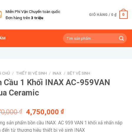
Miễn Phí Vận Chuyển toàn quốc
0
GIỎ HÀNG /
0
₫
Đơn hàng trên
3 triệu
Tìm
HẨM
kiếm:
G CHỦ
/
THIẾT BỊ VỆ SINH
/
INAX
/
BỆT VỆ SINH
n Cầu 1 Khối INAX AC-959VAN
ua Ceramic
Giá
Giá
70,000
₫
4,750,000
₫
gốc
hiện
ng sản phẩm bồn cầu INAX AC 959 VAN 1 khối xả nhấn nắp
là:
tại
 đến từ thương hiệu thiết bị vệ sinh INAX