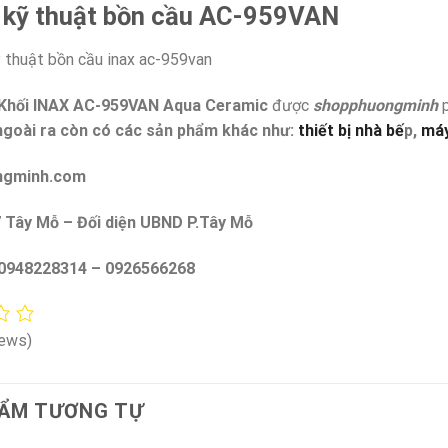
 kỹ thuật bồn cầu AC-959VAN
 Khối INAX AC-959VAN Aqua Ceramic
được
shopphuongminh
p
ngoài ra còn có các sản phẩm khác như:
thiết bị nhà bế
p,
máy
ngminh.com
 Tây Mỗ – Đối diện UBND P.Tây Mỗ
 0948228314 – 0926566268
iews)
ẨM TƯƠNG TỰ