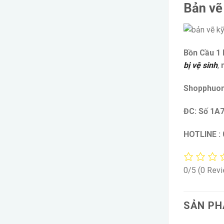
Bản vẽ
Bồn Cầu 1
bị vệ sinh
,
Shopphuo
ĐC: Số 1A7
HOTLINE :
0/5
(0 Rev
SẢN PH