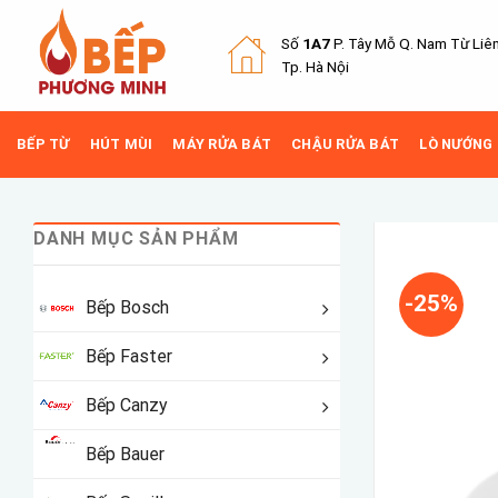
Skip
to
Số
1A7
P. Tây Mỗ Q.
Nam Từ Liê
content
Tp. Hà Nội
BẾP TỪ
HÚT MÙI
MÁY RỬA BÁT
CHẬU RỬA BÁT
LÒ NƯỚNG
DANH MỤC SẢN PHẨM
-25%
Bếp Bosch
Bếp Faster
Bếp Canzy
Bếp Bauer