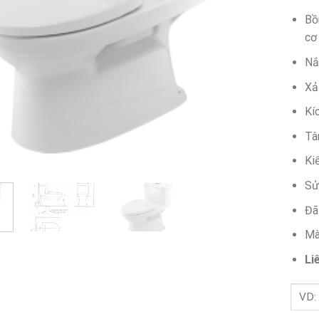
Bồ
cơ
Nắ
Xả
Kí
Tâ
Ki
Sử
Đã
Mà
Li