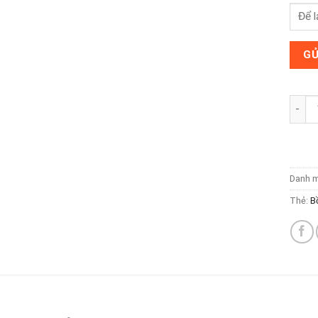
Bồn C
Danh 
Thẻ:
B