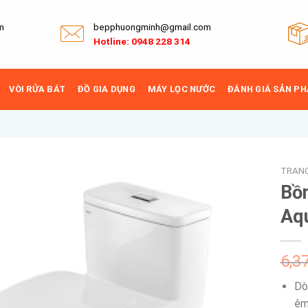
m
bepphuongminh@gmail.com
Hotline: 0948 228 314
VÒI RỬA BÁT
ĐỒ GIA DỤNG
MÁY LỌC NƯỚC
ĐÁNH GIÁ SẢN P
TRAN
Bồ
Aq
Add to
wishlist
6,3
Dò
êm