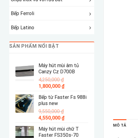
Bếp Ferroli
Bếp Latino
SẢN PHẨM NỔI BẬT
Máy hút mùi âm tủ
Canzy Cz D700B
4,250,000
₫
Giá
Giá
1,800,000
₫
gốc
hiện
Bếp từ Faster Fs 988i
là:
tại
plus new
4,250,000 ₫.
là:
9,550,000
₫
1,800,000 ₫.
Giá
Giá
4,550,000
₫
gốc
hiện
MÔ TẢ
Máy hút mùi chữ T
là:
tại
Faster FS350s-70
9,550,000 ₫.
là: