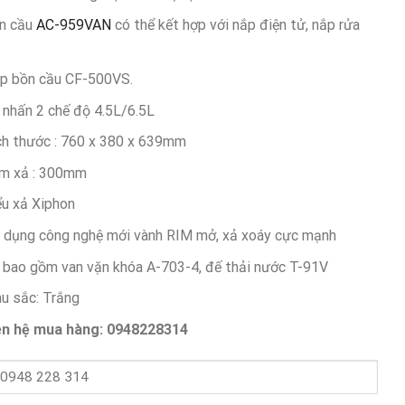
6,370,000 ₫.
là:
4,750,000 ₫.
n cầu
AC-959VAN
có thể kết hợp với nắp điện tử, nắp rửa
p bồn cầu CF-500VS.
 nhấn 2 chế độ 4.5L/6.5L
ch thước : 760 x 380 x 639mm
m xả : 300mm
ểu xả Xiphon
 dụng công nghệ mới vành RIM mở, xả xoáy cực mạnh
 bao gồm van vặn khóa A-703-4, đế thải nước T-91V
u sắc: Trắng
ên hệ mua hàng: 0948228314