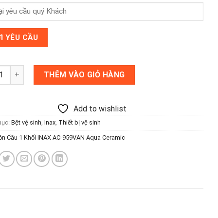
ầu 1 Khối INAX AC-959VAN Aqua Ceramic số lượng
THÊM VÀO GIỎ HÀNG
Add to wishlist
mục:
Bệt vệ sinh
,
Inax
,
Thiết bị vệ sinh
ồn Cầu 1 Khối INAX AC-959VAN Aqua Ceramic