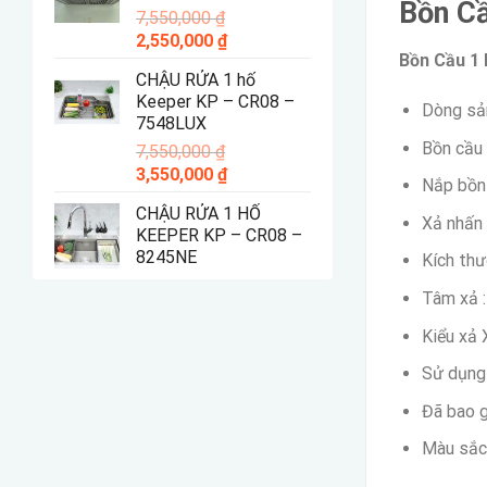
Bồn C
7,550,000
₫
4,550,000 ₫.
Giá
Giá
2,550,000
₫
Bồn Cầu 1
gốc
hiện
CHẬU RỬA 1 hố
là:
tại
Keeper KP – CR08 –
7,550,000 ₫.
là:
Dòng sản
7548LUX
2,550,000 ₫.
Bồn cầu 
7,550,000
₫
Giá
Giá
3,550,000
₫
Nắp bồn
gốc
hiện
CHẬU RỬA 1 HỐ
là:
tại
Xả nhấn 
KEEPER KP – CR08 –
7,550,000 ₫.
là:
8245NE
Kích th
3,550,000 ₫.
Tâm xả 
Kiểu xả 
Sử dụng
Đã bao g
Màu sắc