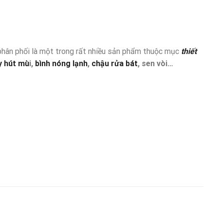
hân phối là một trong rất nhiều sản phẩm thuộc mục
thiết
 hút mù
i,
bình nóng lạnh
,
chậu rửa bát
, sen vòi…