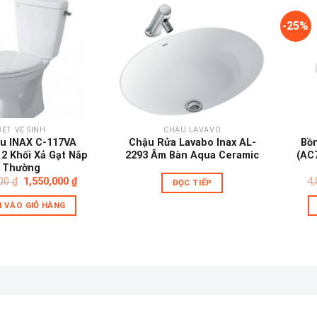
-25%
Add to
Add to
wishlist
wishlist
BỆT VỆ SINH
CHẬU LAVAVO
u INAX C-117VA
Chậu Rửa Lavabo Inax AL-
Bồ
 2 Khối Xả Gạt Nắp
2293 Âm Bàn Aqua Ceramic
(AC
Thường
Giá
Giá
000
₫
1,550,000
₫
4
ĐỌC TIẾP
gốc
hiện
là:
tại
 VÀO GIỎ HÀNG
2,000,000 ₫.
là:
1,550,000 ₫.