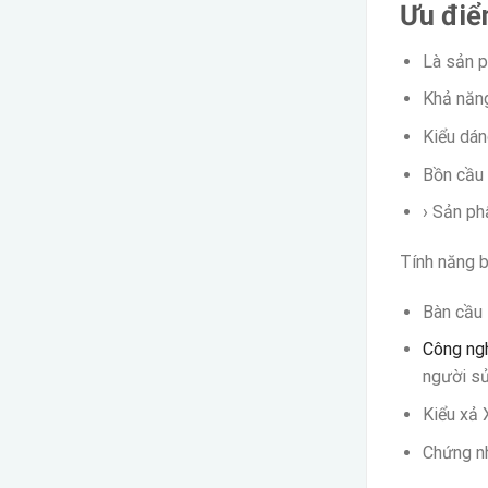
Ưu điể
Là sản p
Khả năng
Kiểu dán
Bồn cầu 
› Sản ph
Tính năng b
Bàn cầu 
Công n
người sử
Kiểu xả 
Chứng nh