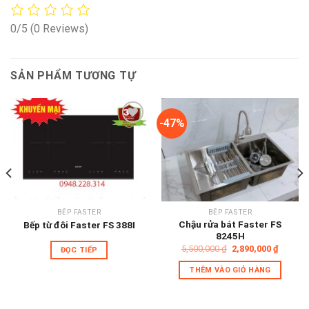
0/5
(0 Reviews)
SẢN PHẨM TƯƠNG TỰ
-47%
Add to
Add to
wishlist
wishlist
BẾP FASTER
BẾP FASTER
Chậu rửa bát Faster FS
Bếp từ đôi Faster FS 388I
8245H
Giá
Giá
5,500,000
₫
2,890,000
₫
ĐỌC TIẾP
gốc
hiện
là:
tại
THÊM VÀO GIỎ HÀNG
5,500,000 ₫.
là:
,000 ₫.
2,890,0