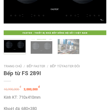
TRANG CHỦ
/
BẾP FASTER
/
BẾP TỪ FASTER ĐÔI
Bếp từ FS 289I
Giá
Giá
₫
₫
10,990,000
3,000,000
gốc
hiện
Kính KT: 710x410mm
là:
tại
10,990,000 ₫.
là:
Khoét đá: 680×380